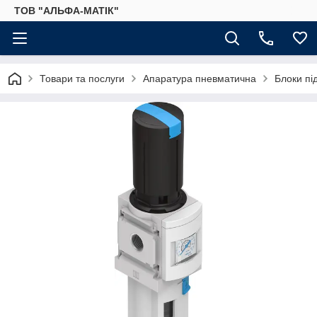
ТОВ "АЛЬФА-МАТІК"
Товари та послуги
Апаратура пневматична
Блоки пі