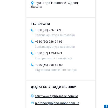
вул. Ігоря Іванова, 5, Одеса,
Україна
+380 (50) 226-94-95
Запірна арматура та клапани
+380 (50) 226-94-95
Запірна арматура та клапани
+380 (67) 123-13-71
Компресори та пневматика
+380 (50) 398-74-00
Підготовка стисненого повітря
http://www.alpha-matic.com.ua
n.dronov@alpha-matic.com.ua