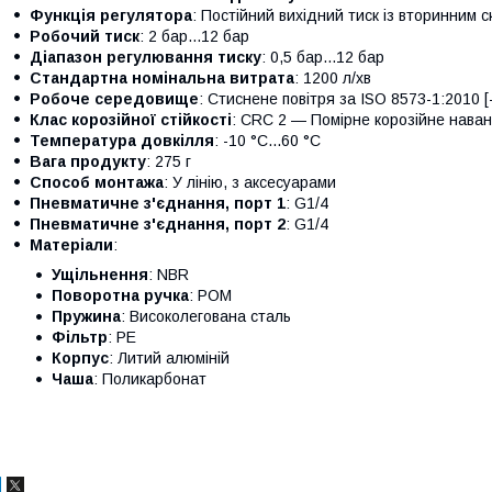
Функція регулятора
: Постійний вихідний тиск із вторинним 
Робочий тиск
: 2 бар...12 бар
Діапазон регулювання тиску
: 0,5 бар...12 бар
Стандартна номінальна витрата
: 1200 л/хв
Робоче середовище
: Стиснене повітря за ISO 8573-1:2010 [-:
Клас корозійної стійкості
: CRC 2 — Помірне корозійне нава
Температура довкілля
: -10 °C...60 °C
Вага продукту
: 275 г
Способ монтажа
: У лінію, з аксесуарами
Пневматичне з'єднання, порт 1
: G1/4
Пневматичне з'єднання, порт 2
: G1/4
Матеріали
:
Ущільнення
: NBR
Поворотна ручка
: POM
Пружина
: Високолегована сталь
Фільтр
: PE
Корпус
: Литий алюміній
Чаша
: Поликарбонат