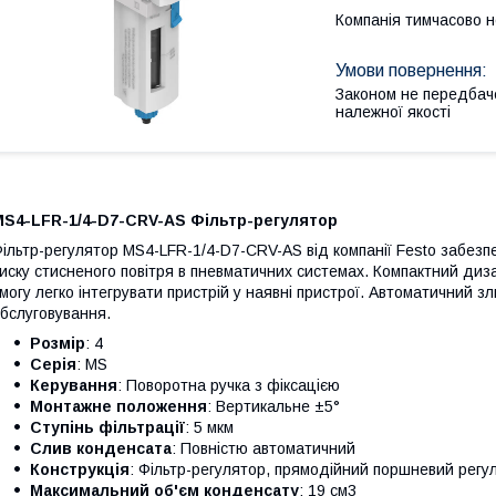
Компанія тимчасово 
Законом не передбач
належної якості
MS4-LFR-1/4-D7-CRV-AS Фільтр-регулятор
ільтр-регулятор MS4-LFR-1/4-D7-CRV-AS від компанії Festo забез
иску стисненого повітря в пневматичних системах. Компактний диз
могу легко інтегрувати пристрій у наявні пристрої. Автоматичний 
бслуговування.
Розмір
: 4
Серія
: MS
Керування
: Поворотна ручка з фіксацією
Монтажне положення
: Вертикальне ±5°
Ступінь фільтрації
: 5 мкм
Слив конденсата
: Повністю автоматичний
Конструкція
: Фільтр-регулятор, прямодійний поршневий регу
Максимальний об'єм конденсату
: 19 см3