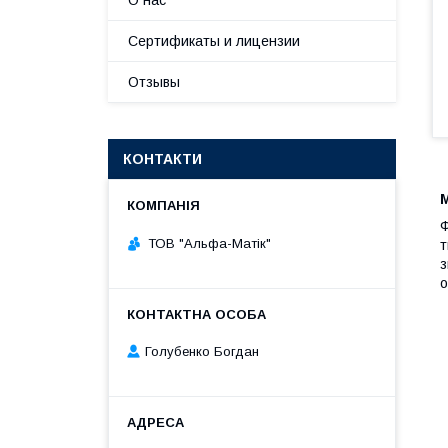
О нас
Сертификаты и лицензии
Отзывы
КОНТАКТИ
Ф
ТОВ "Альфа-Матік"
т
з
о
Голубенко Богдан