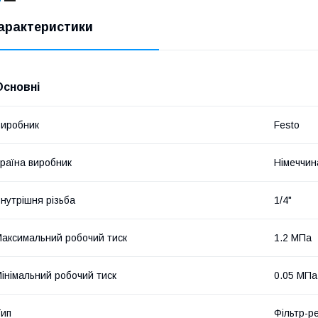
арактеристики
Основні
иробник
Festo
раїна виробник
Німеччин
нутрішня різьба
1/4"
аксимальний робочий тиск
1.2 МПа
інімальний робочий тиск
0.05 МПа
ип
Фільтр-р