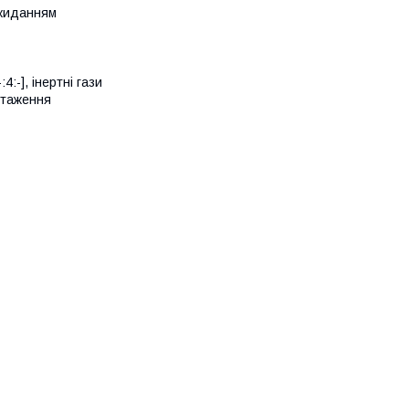
скиданням
4:-], інертні гази
нтаження