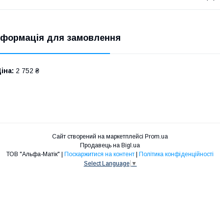
нформація для замовлення
іна:
2 752 ₴
Сайт створений на маркетплейсі
Prom.ua
Продавець на Bigl.ua
ТОВ "Альфа-Матік" |
Поскаржитися на контент
|
Політика конфіденційності
Select Language
▼