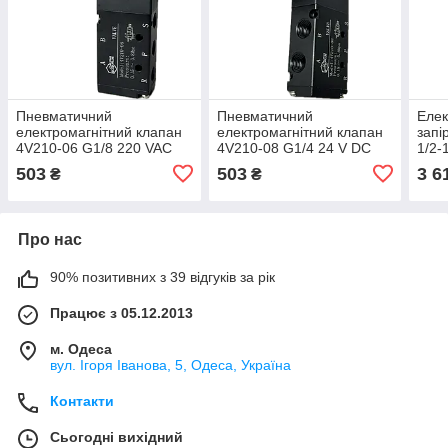
Пневматичний
Пневматичний
Елек
електромагнітний клапан
електромагнітний клапан
запі
4V210-06 G1/8 220 VAC
4V210-08 G1/4 24 V DC
1/2-
503
503
3 6
₴
₴
Про нас
90% позитивних з 39 відгуків за рік
Працює з 05.12.2013
м. Одеса
вул. Ігоря Іванова, 5, Одеса, Україна
Контакти
Сьогодні вихідний