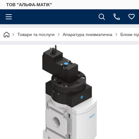
ТОВ "АЛЬФА-МАТІК"
Товари та послуги
Апаратура пневматична
Блоки пі