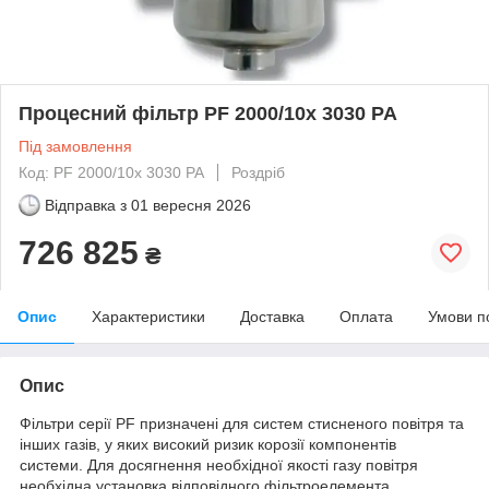
Процесний фільтр PF 2000/10x 3030 PA
Під замовлення
Код: PF 2000/10x 3030 PA
Роздріб
Відправка з
01 вересня 2026
726 825
₴
Опис
Характеристики
Доставка
Оплата
Умови п
Опис
Фільтри серії PF призначені для систем стисненого повітря та
інших газів, у яких високий ризик корозії компонентів
системи. Для досягнення необхідної якості газу повітря
необхідна установка відповідного фільтроелемента.