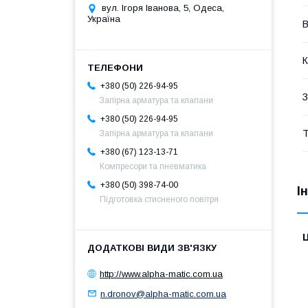
вул. Ігоря Іванова, 5, Одеса,
Україна
В
К
+380 (50) 226-94-95
З
Запірна арматура та клапани
+380 (50) 226-94-95
Т
Запірна арматура та клапани
+380 (67) 123-13-71
Компресори та пневматика
+380 (50) 398-74-00
І
Підготовка стисненого повітря
Ц
http://www.alpha-matic.com.ua
n.dronov@alpha-matic.com.ua