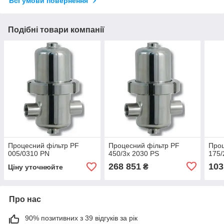
Всі умови повернення
Подібні товари компанії
Процесний фільтр PF
Процесний фільтр PF
Проц
005/0310 PN
450/3x 2030 PS
175/
268 851
103
₴
Ціну уточнюйте
Про нас
90% позитивних з 39 відгуків за рік