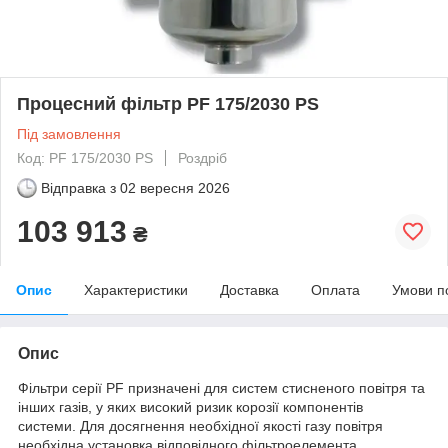
Процесний фільтр PF 175/2030 PS
Під замовлення
Код: PF 175/2030 PS
Роздріб
Відправка з
02 вересня 2026
103 913
₴
Опис
Характеристики
Доставка
Оплата
Умови п
Опис
Фільтри серії PF призначені для систем стисненого повітря та
інших газів, у яких високий ризик корозії компонентів
системи. Для досягнення необхідної якості газу повітря
необхідна установка відповідного фільтроелемента.