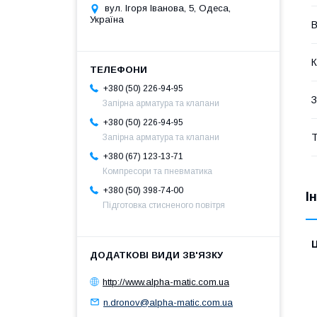
вул. Ігоря Іванова, 5, Одеса,
Україна
В
К
+380 (50) 226-94-95
З
Запірна арматура та клапани
+380 (50) 226-94-95
Т
Запірна арматура та клапани
+380 (67) 123-13-71
Компресори та пневматика
+380 (50) 398-74-00
І
Підготовка стисненого повітря
Ц
http://www.alpha-matic.com.ua
n.dronov@alpha-matic.com.ua