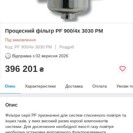
Процесний фільтр PF 900/4x 3030 PM
Під замовлення
Код: PF 900/4x 3030 PM
Роздріб
Відправка з
02 вересня 2026
396 201
₴
Опис
Характеристики
Доставка
Оплата
Умови п
Опис
Фільтри серії PF призначені для систем стисненого повітря та
інших газів, у яких високий ризик корозії компонентів
системи. Для досягнення необхідної якості газу повітря
необхідна установка відповідного фільтроелемента.