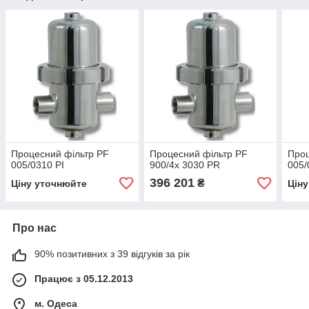
Процесний фільтр PF
Процесний фільтр PF
Проц
005/0310 PI
900/4x 3030 PR
005/
396 201
₴
Ціну уточнюйте
Цін
Про нас
90% позитивних з 39 відгуків за рік
Працює з 05.12.2013
м. Одеса