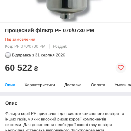
Процесний фільтр PF 070/0730 PM
Під замовлення
Код: PF 070/0730 PM
Роздріб
Відправка з
31 серпня 2026
60 522
₴
Опис
Характеристики
Доставка
Оплата
Умови п
Опис
Фільтри серії PF призначені для систем стисненого повітря та
інших газів, у яких високий ризик корозії компонентів
системи. Для досягнення необхідної якості газу повітря
необхідна установка відповідного фільтроелемента.