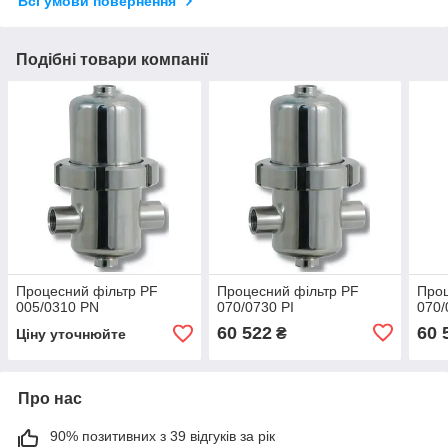
Всі умови повернення
Подібні товари компанії
Процесний фільтр PF
Процесний фільтр PF
Проц
005/0310 PN
070/0730 PI
070/
60 522
60 
₴
Ціну уточнюйте
Про нас
90% позитивних з 39 відгуків за рік