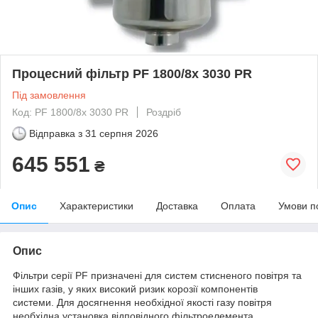
Процесний фільтр PF 1800/8x 3030 PR
Під замовлення
Код: PF 1800/8x 3030 PR
Роздріб
Відправка з
31 серпня 2026
645 551
₴
Опис
Характеристики
Доставка
Оплата
Умови п
Опис
Фільтри серії PF призначені для систем стисненого повітря та
інших газів, у яких високий ризик корозії компонентів
системи. Для досягнення необхідної якості газу повітря
необхідна установка відповідного фільтроелемента.