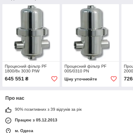
Процесний фільтр PF
Процесний фільтр PF
Проц
1800/8x 3030 PIW
005/0310 PN
2000
645 551
726
₴
Ціну уточнюйте
Про нас
90% позитивних з 39 відгуків за рік
Працює з 05.12.2013
м. Одеса