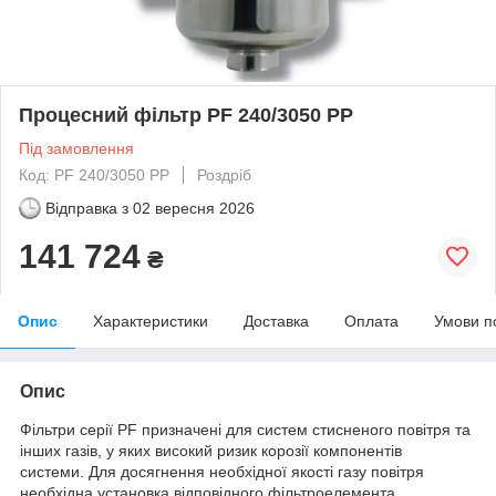
Процесний фільтр PF 240/3050 PP
Під замовлення
Код: PF 240/3050 PP
Роздріб
Відправка з
02 вересня 2026
141 724
₴
Опис
Характеристики
Доставка
Оплата
Умови п
Опис
Фільтри серії PF призначені для систем стисненого повітря та
інших газів, у яких високий ризик корозії компонентів
системи. Для досягнення необхідної якості газу повітря
необхідна установка відповідного фільтроелемента.