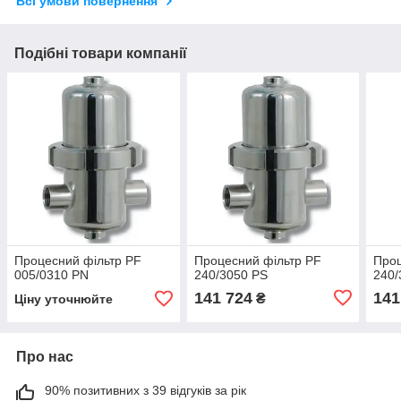
Всі умови повернення
Подібні товари компанії
Процесний фільтр PF
Процесний фільтр PF
Проц
005/0310 PN
240/3050 PS
240/
141 724
141
₴
Ціну уточнюйте
Про нас
90% позитивних з 39 відгуків за рік