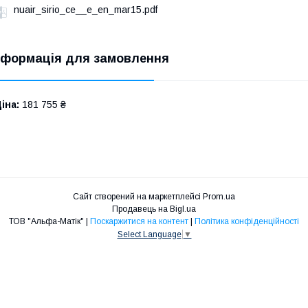
nuair_sirio_ce__e_en_mar15.pdf
нформація для замовлення
іна:
181 755 ₴
Сайт створений на маркетплейсі
Prom.ua
Продавець на Bigl.ua
ТОВ "Альфа-Матік" |
Поскаржитися на контент
|
Політика конфіденційності
Select Language
▼