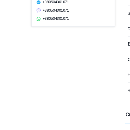
+380504301071
+380504301071
В
+380504301071
Г
С
Н
Ч
С