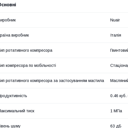
Основні
иробник
Nuair
раїна виробник
Італія
ип ротативного компресора
Гвинтови
ип компресора по мобільності
Стаціона
ип ротативного компресора за застосуванням мастила
Масляни
родуктивність
0.46 куб.
аксимальний тиск
1 МПа
івень шуму
63 дБ