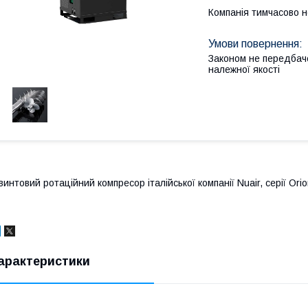
Компанія тимчасово 
Законом не передбач
належної якості
винтовий ротаційний компресор італійської компанії Nuair, серії O
арактеристики