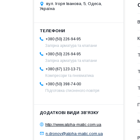
вул. Ігоря Іванова, 5, Одеса,
Україна
В
К
+380 (50) 226-94-95
Запірна арматура та клапани
+380 (50) 226-94-95
Т
Запірна арматура та клапани
+380 (67) 123-13-71
Т
Компресори та пневматика
+380 (50) 398-74-00
Т
Підготовка стисненого повітря
П
М
http://www.alpha-matic.com.ua
n.dronov@alpha-matic.com.ua
Р