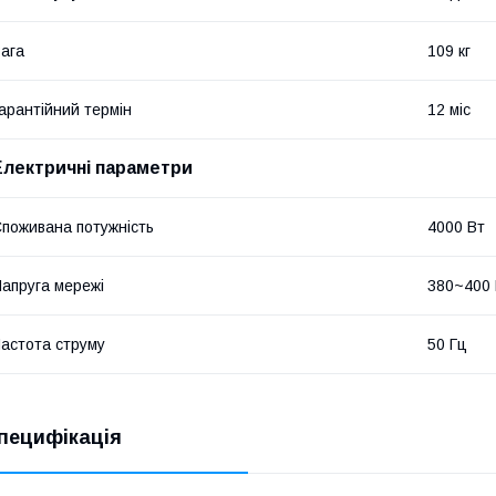
ага
109 кг
арантійний термін
12 міс
Електричні параметри
поживана потужність
4000 Вт
апруга мережі
380~400
астота струму
50 Гц
пецифікація