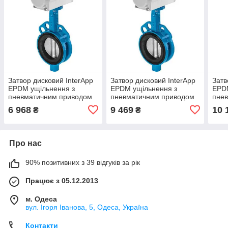
Затвор дисковий InterApp
Затвор дисковий InterApp
Затв
EPDM ущільнення з
EPDM ущільнення з
EPD
пневматичним приводом
пневматичним приводом
пне
D10025.33-2KR.41.4C0.E
D10050.33-2KR.41.4C0.E
D100
6 968
9 469
10 
₴
₴
Про нас
90% позитивних з 39 відгуків за рік
Працює з 05.12.2013
м. Одеса
вул. Ігоря Іванова, 5, Одеса, Україна
Контакти