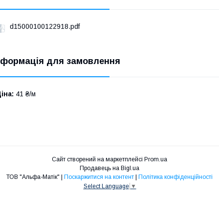
d15000100122918.pdf
нформація для замовлення
іна:
41 ₴/м
Сайт створений на маркетплейсі
Prom.ua
Продавець на Bigl.ua
ТОВ "Альфа-Матік" |
Поскаржитися на контент
|
Політика конфіденційності
Select Language
▼