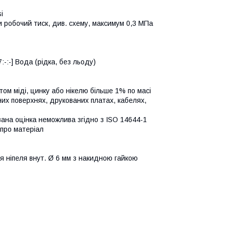
i
и робочий тиск, див. схему, максимум 0,3 МПа
-:-] Вода (рідка, без льоду)
том міді, цинку або нікелю більше 1% по масі
них поверхнях, друкованих платах, кабелях,
вана оцінка неможлива згідно з ISO 14644-1
про матеріал
я ніпеля внут. Ø 6 мм з накидною гайкою