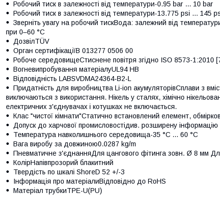
Робочий тиск в залежності від температури-0.95 bar ... 10 bar
Робочий тиск в залежності від температури-13.775 psi ... 145 ps
Зверніть увагу на робочий тискВода: залежний від температур
при 0–60 °C
ДозвілTÜV
Орган сертифікаціїВ 013277 0506 00
Робоче середовищеСтиснене повітря згідно ISO 8573-1:2010 [7:
Вогневипробування матеріалуUL94 HB
Відповідність LABSVDMA24364-B2-L
Придатність для виробництва Li-ion акумуляторівСплави з вміс
виключаються з використання. Нікель у сталях, хімічно нікельова
електричних з'єднувачах і котушках не включається.
Клас "чистої кімнати"Статично встановлений елемент, обмірко
Допуск до харчової промисловостідив. розширену інформацію 
Температура навколишнього середовища-35 °C ... 60 °C
Вага виробу за довжиною0.0287 kg/m
Пневматичне з'єднанняДля цангового фітинга зовн. Ø 8 мм Дл
КолірНапівпрозорий блакитний
Твердість по шкалі ShoreD 52 +/-3
Інформація про матеріалиВідповідно до RoHS
Матеріал трубкиTPE-U(PU)