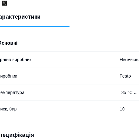
арактеристики
Основні
раїна виробник
Німеччин
иробник
Festo
емпература
-35 °C ...
иск, бар
10
пецифікація