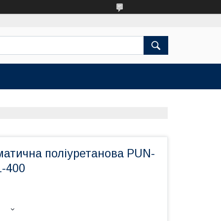
матична поліуретанова PUN-
L-400