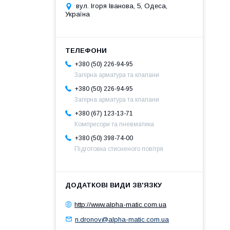
вул. Ігоря Іванова, 5, Одеса,
Україна
+380 (50) 226-94-95
Запірна арматура та клапани
+380 (50) 226-94-95
Запірна арматура та клапани
+380 (67) 123-13-71
Компресори та пневматика
+380 (50) 398-74-00
Підготовка стисненого повітря
http://www.alpha-matic.com.ua
n.dronov@alpha-matic.com.ua