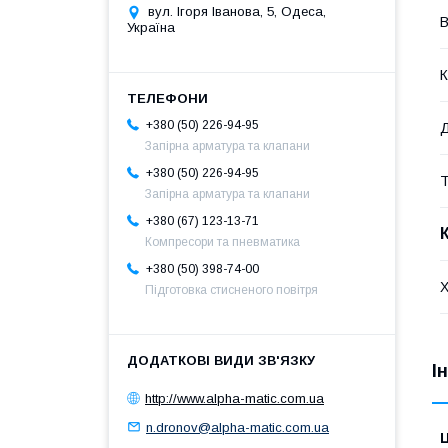
вул. Ігоря Іванова, 5, Одеса,
В
Україна
К
+380 (50) 226-94-95
Д
Запірна арматура та клапани
+380 (50) 226-94-95
Т
Запірна арматура та клапани
+380 (67) 123-13-71
Компресори та пневматика
+380 (50) 398-74-00
Х
Підготовка стисненого повітря
І
http://www.alpha-matic.com.ua
n.dronov@alpha-matic.com.ua
Ц