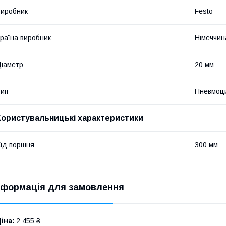
иробник
Festo
раїна виробник
Німеччин
іаметр
20 мм
ип
Пневмоц
Користувальницькі характеристики
ід поршня
300 мм
нформація для замовлення
іна:
2 455 ₴