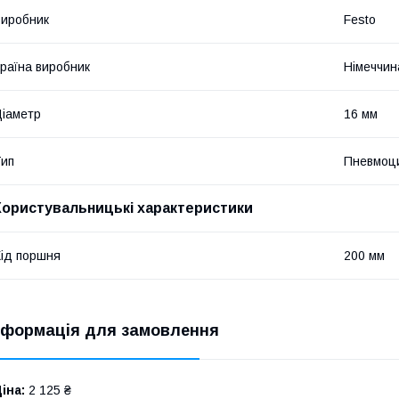
иробник
Festo
раїна виробник
Німеччин
іаметр
16 мм
ип
Пневмоц
Користувальницькі характеристики
ід поршня
200 мм
нформація для замовлення
іна:
2 125 ₴