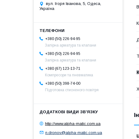
вул. Ігоря Іванова, 5, Одеса,
В
Україна
К
+380 (50) 226-94-95
Д
Запірна арматура та клапани
+380 (50) 226-94-95
Т
Запірна арматура та клапани
+380 (67) 123-13-71
Компресори та пневматика
+380 (50) 398-74-00
Х
Підготовка стисненого повітря
І
http://www.alpha-matic.com.ua
n.dronov@alpha-matic.com.ua
Ц