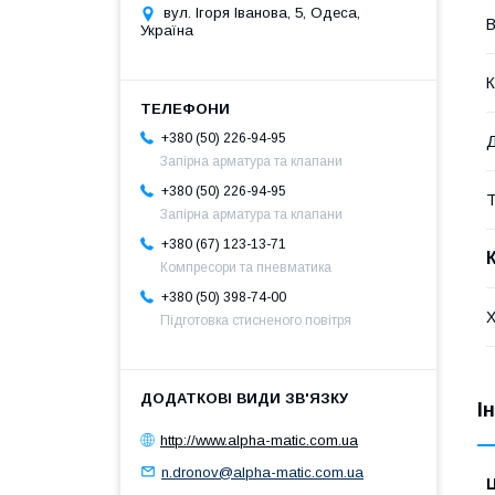
вул. Ігоря Іванова, 5, Одеса,
В
Україна
К
+380 (50) 226-94-95
Д
Запірна арматура та клапани
+380 (50) 226-94-95
Т
Запірна арматура та клапани
+380 (67) 123-13-71
Компресори та пневматика
+380 (50) 398-74-00
Х
Підготовка стисненого повітря
І
http://www.alpha-matic.com.ua
n.dronov@alpha-matic.com.ua
Ц