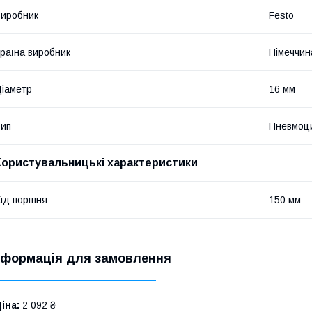
иробник
Festo
раїна виробник
Німеччин
іаметр
16 мм
ип
Пневмоц
Користувальницькі характеристики
ід поршня
150 мм
нформація для замовлення
іна:
2 092 ₴