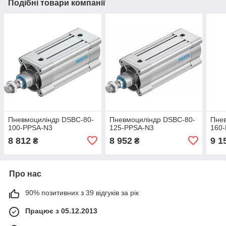
Подібні товари компанії
Пневмоциліндр DSBC-80-
Пневмоциліндр DSBC-80-
Пне
100-PPSA-N3
125-PPSA-N3
160
8 812
8 952
9 1
₴
₴
Про нас
90% позитивних з 39 відгуків за рік
Працює з 05.12.2013