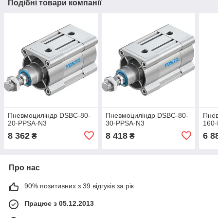
Подібні товари компанії
Пневмоциліндр DSBC-80-
Пневмоциліндр DSBC-80-
Пне
20-PPSA-N3
30-PPSA-N3
160
8 362
8 418
6 8
₴
₴
Про нас
90% позитивних з 39 відгуків за рік
Працює з 05.12.2013