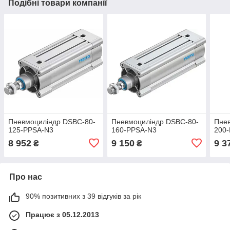
Подібні товари компанії
Пневмоциліндр DSBC-80-
Пневмоциліндр DSBC-80-
Пне
125-PPSA-N3
160-PPSA-N3
200
8 952
9 150
9 3
₴
₴
Про нас
90% позитивних з 39 відгуків за рік
Працює з 05.12.2013