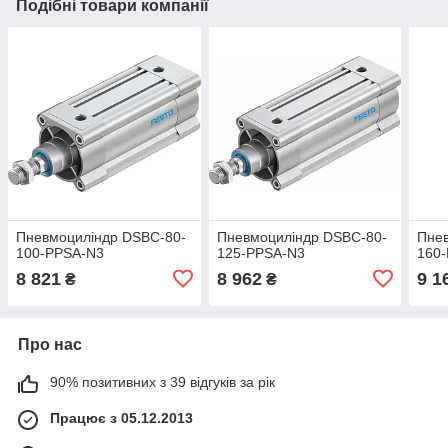
Подібні товари компанії
Пневмоциліндр DSBC-80-
Пневмоциліндр DSBC-80-
Пне
100-PPSA-N3
125-PPSA-N3
160
8 821
8 962
9 1
₴
₴
Про нас
90% позитивних з 39 відгуків за рік
Працює з 05.12.2013