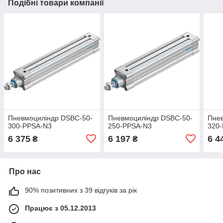
Подібні товари компанії
Пневмоциліндр DSBC-50-
Пневмоциліндр DSBC-50-
Пне
300-PPSA-N3
250-PPSA-N3
320
6 375
6 197
6 4
₴
₴
Про нас
90% позитивних з 39 відгуків за рік
Працює з 05.12.2013