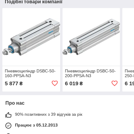
Подібні товари компанії
Пневмоциліндр DSBC-50-
Пневмоциліндр DSBC-50-
Пне
160-PPSA-N3
200-PPSA-N3
250
5 877
6 019
6 1
₴
₴
Про нас
90% позитивних з 39 відгуків за рік
Працює з 05.12.2013