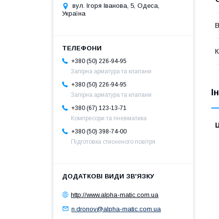
вул. Ігоря Іванова, 5, Одеса,
Україна
В
К
+380 (50) 226-94-95
Запірна арматура та клапани
+380 (50) 226-94-95
І
Запірна арматура та клапани
+380 (67) 123-13-71
Компресори та пневматика
Ц
+380 (50) 398-74-00
Підготовка стисненого повітря
http://www.alpha-matic.com.ua
n.dronov@alpha-matic.com.ua