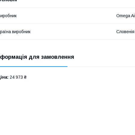
иробник
Omega Ai
раїна виробник
Словенія
нформація для замовлення
іна:
24 973 ₴