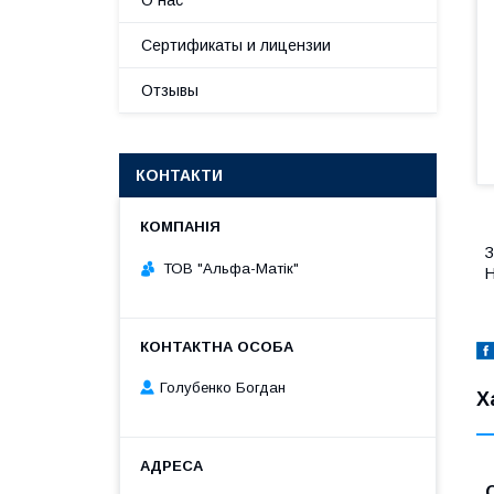
О нас
Сертификаты и лицензии
Отзывы
КОНТАКТИ
З
ТОВ "Альфа-Матік"
H
Голубенко Богдан
Х