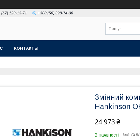
 (67) 123-13-71
+380 (50) 398-74-00
АС
КОНТАКТЫ
Змінний ком
Hankinson O
24 973 ₴
В наявності
Код:
OHK