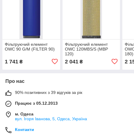
Фільтруючий елемент
Фільтруючий елемент
Філь
OWC 90 G/M (FILTER 90)
OWC 120MBS/S (MBP
OWC
120)
180)
1 741
2 041
2 1
₴
₴
Про нас
90% позитивних з 39 відгуків за рік
Працює з 05.12.2013
м. Одеса
вул. Ігоря Іванова, 5, Одеса, Україна
Контакти