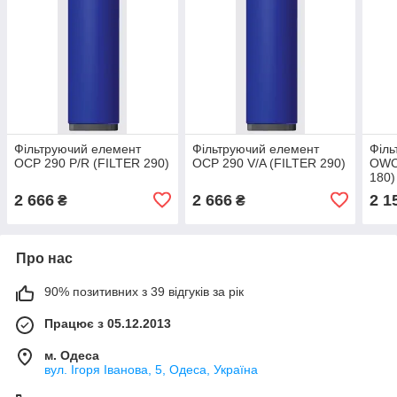
Фільтруючий елемент
Фільтруючий елемент
Філь
OCP 290 P/R (FILTER 290)
OCP 290 V/A (FILTER 290)
OWC
180)
2 666
2 666
2 1
₴
₴
Про нас
90% позитивних з 39 відгуків за рік
Працює з 05.12.2013
м. Одеса
вул. Ігоря Іванова, 5, Одеса, Україна