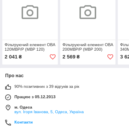
Фільтруючий елемент OBA
Фільтруючий елемент OBA
Філь
120MBP/P (MBP 120)
200MBP/P (MBP 200)
340
2 041
2 569
3 6
₴
₴
Про нас
90% позитивних з 39 відгуків за рік
Працює з 05.12.2013
м. Одеса
вул. Ігоря Іванова, 5, Одеса, Україна
Контакти