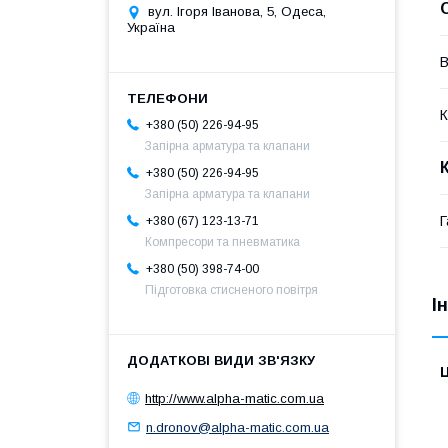
вул. Ігоря Іванова, 5, Одеса,
Україна
В
К
+380 (50) 226-94-95
Запірна арматура та клапани
+380 (50) 226-94-95
Запірна арматура та клапани
Г
+380 (67) 123-13-71
Компресори та пневматика
+380 (50) 398-74-00
Підготовка стисненого повітря
І
Ц
http://www.alpha-matic.com.ua
n.dronov@alpha-matic.com.ua