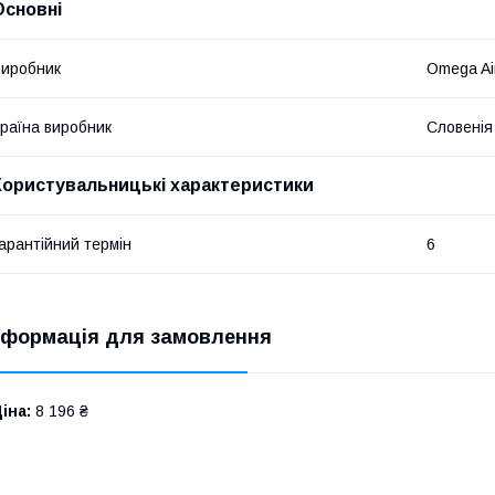
Основні
иробник
Omega Ai
раїна виробник
Словенія
Користувальницькі характеристики
арантійний термін
6
нформація для замовлення
іна:
8 196 ₴