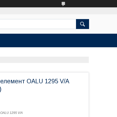
 елемент OALU 1295 V/A
)
:
OALU 1295 V/A