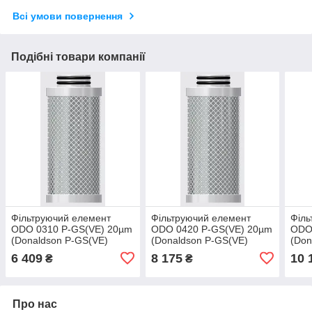
Всі умови повернення
Подібні товари компанії
Фільтруючий елемент
Фільтруючий елемент
Філь
ODO 0310 P-GS(VE) 20µm
ODO 0420 P-GS(VE) 20µm
ODO
(Donaldson P-GS(VE)
(Donaldson P-GS(VE)
(Don
03/10 25µm)
04/20 25µm)
05/2
6 409
8 175
10 
₴
₴
Про нас