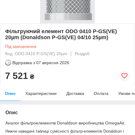
Фільтруючий елемент ODO 0410 P-GS(VE)
20µm (Donaldson P-GS(VE) 04/10 25µm)
Під замовлення
Код: ODO 0410 P-GS(VE) 20µm
Роздріб
Відправка з
07 вересня 2026
7 521
₴
Опис
Характеристики
Доставка
Оплата
Умови п
Опис
Аналог фільтроелементів Donaldson виробництва OmegaAir.
Нижче наведені таблиці сумісності фільтр-елементів Donaldson і