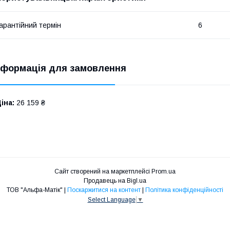
арантійний термін
6
нформація для замовлення
іна:
26 159 ₴
Сайт створений на маркетплейсі
Prom.ua
Продавець на Bigl.ua
ТОВ "Альфа-Матік" |
Поскаржитися на контент
|
Політика конфіденційності
Select Language
▼