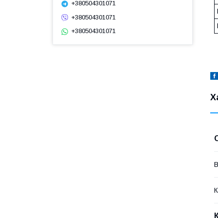
+380504301071
+380504301071
+380504301071
Х
В
К