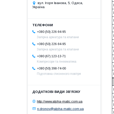
вул. Ігоря Іванова, 5, Одеса,
Україна
+380 (50) 226-94-95
Запірна арматура та клапани
+380 (50) 226-94-95
Запірна арматура та клапани
+380 (67) 123-13-71
Компресори та пневматика
+380 (50) 398-74-00
Підготовка стисненого повітря
http://www.alpha-matic.com.ua
n.dronov@alpha-matic.com.ua