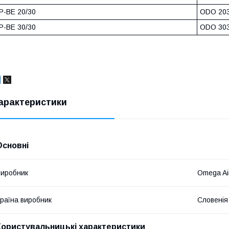
P-BE 20/30
ODO 203
P-BE 30/30
ODO 303
арактеристики
Основні
иробник
Omega Ai
раїна виробник
Словенія
Користувальницькі характеристики