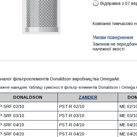
Відправка з 07 в
Компанія тимчасово 
Законом не передбач
належної якості
налог фільтроелементів Donaldson виробництва OmegaAir.
ижче наведені таблиці сумісності фільтр-елементів Donaldson і Omega 
DONALDSON
ZANDER
DOM
P-SRF 02/10
PST-R 02/10
ME 02/1
P-SRF 03/10
PST-R 03/10
ME 03/1
P-SRF 04/10
PST-R 04/10
ME 04/1
P-SRF 04/20
PST-R 04/20
ME 04/2