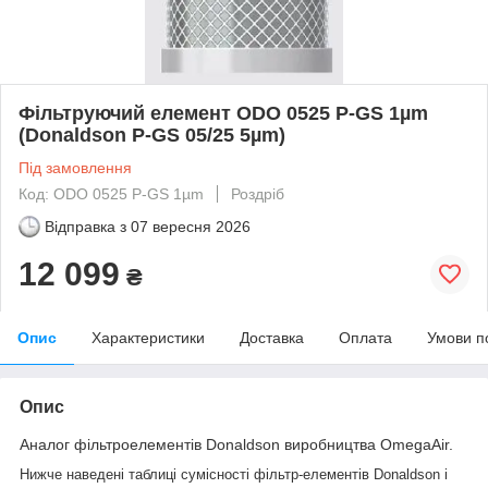
Фільтруючий елемент ODO 0525 P-GS 1µm
(Donaldson P-GS 05/25 5µm)
Під замовлення
Код: ODO 0525 P-GS 1µm
Роздріб
Відправка з
07 вересня 2026
12 099
₴
Опис
Характеристики
Доставка
Оплата
Умови п
Опис
Аналог фільтроелементів Donaldson виробництва OmegaAir.
Нижче наведені таблиці сумісності фільтр-елементів Donaldson і