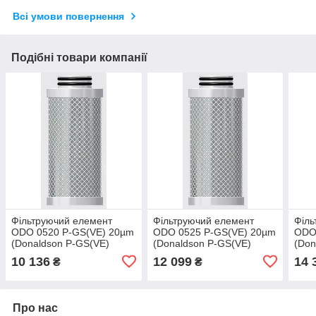
Всі умови повернення
Подібні товари компанії
Фільтруючий елемент
Фільтруючий елемент
Філь
ODO 0520 P-GS(VE) 20µm
ODO 0525 P-GS(VE) 20µm
ODO
(Donaldson P-GS(VE)
(Donaldson P-GS(VE)
(Don
05/20 25µm)
05/25 25µm)
07/2
10 136
12 099
14 
₴
₴
Про нас