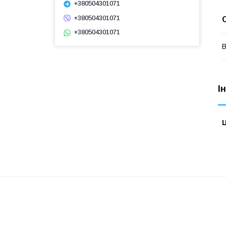
+380504301071
+380504301071
+380504301071
В
І
Ц