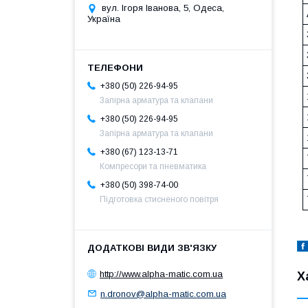
вул. Ігоря Іванова, 5, Одеса,
Україна
+380 (50) 226-94-95
Запірна арматура та клапани
+380 (50) 226-94-95
Запірна арматура та клапани
+380 (67) 123-13-71
Компресори та пневматика
+380 (50) 398-74-00
Підготовка стисненого повітря
http://www.alpha-matic.com.ua
Х
n.dronov@alpha-matic.com.ua