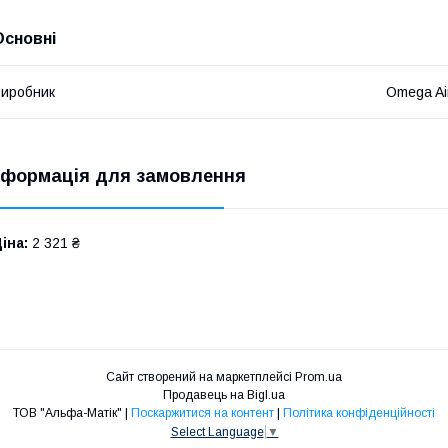
Основні
иробник
Omega Ai
нформація для замовлення
іна:
2 321 ₴
Сайт створений на маркетплейсі
Prom.ua
Продавець на Bigl.ua
ТОВ "Альфа-Матік" |
Поскаржитися на контент
|
Політика конфіденційності
Select Language
▼