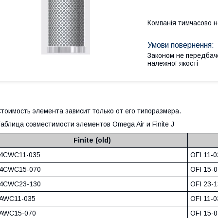
Компанія тимчасово 
Законом не передбач
належної якості
тоимость элемента зависит только от его типоразмера.
аблица совместимости элементов Omega Air и Finite J
Finite (old)
4CWC11-035
OFI 11-
4CWC15-070
OFI 15-
4CWC23-130
OFI 23-
AWC11-035
OFI 11-0
AWC15-070
OFI 15-0