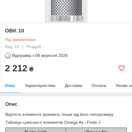
OBK 10
Під замовлення
Код: 10
Роздріб
Відправка з
08 вересня 2026
2 212
₴
Опис
Характеристики
Доставка
Оплата
Умови п
Опис
Вартість елемента залежить тільки від його типорозміру.
Таблиця сумісності елементів Omega Air і Finite J
Finite (old)
Omega Air