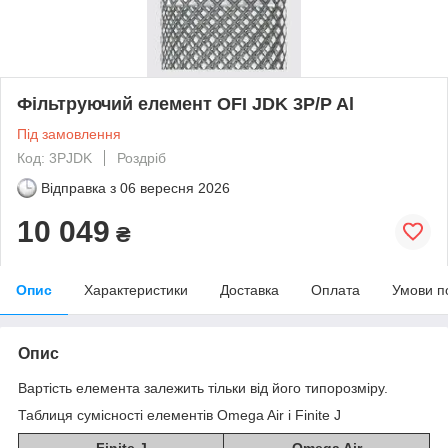
Фільтруючий елемент OFI JDK 3P/P Al
Під замовлення
Код: 3PJDK
Роздріб
Відправка з
06 вересня 2026
10 049
₴
Опис
Характеристики
Доставка
Оплата
Умови п
Опис
Вартість елемента залежить тільки від його типорозміру.
Таблиця сумісності елементів Omega Air і Finite J
Finite J
Omega Air