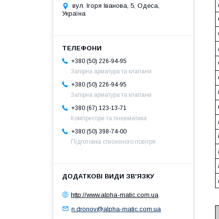
вул. Ігоря Іванова, 5, Одеса,
Україна
+380 (50) 226-94-95
Запірна арматура та клапани
+380 (50) 226-94-95
Запірна арматура та клапани
+380 (67) 123-13-71
Компресори та пневматика
+380 (50) 398-74-00
Підготовка стисненого повітря
http://www.alpha-matic.com.ua
n.dronov@alpha-matic.com.ua