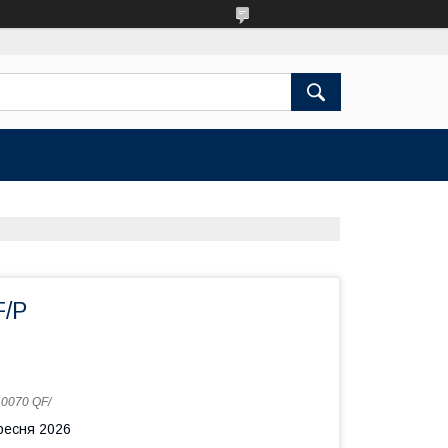
F/P
:
0070 QF/
ересня 2026