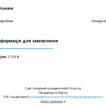
Основні
иробник
Omega Ai
нформація для замовлення
іна:
3 220 ₴
Сайт створений на маркетплейсі
Prom.ua
Продавець на Bigl.ua
ТОВ "Альфа-Матік" |
Поскаржитися на контент
|
Політика конфіденційності
Select Language
▼