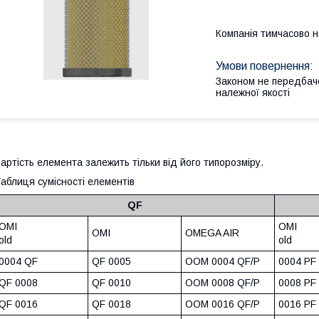
Компанія тимчасово 
Законом не передбач
належної якості
артість елемента залежить тільки від його типорозміру.
аблиця сумісності елементів
QF
OMI
OMI
OMI
OMEGA AIR
old
old
0004 QF
QF 0005
OOM 0004 QF/P
0004 PF
QF 0008
QF 0010
OOM 0008 QF/P
0008 PF
QF 0016
QF 0018
OOM 0016 QF/P
0016 PF