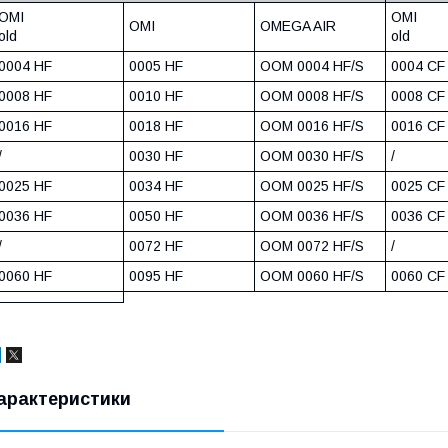
OMI
OMI
OMI
OMEGA AIR
old
old
0004 HF
0005 HF
OOM 0004 HF/S
0004 CF
0008 HF
0010 HF
OOM 0008 HF/S
0008 CF
0016 HF
0018 HF
OOM 0016 HF/S
0016 CF
/
0030 HF
OOM 0030 HF/S
/
0025 HF
0034 HF
OOM 0025 HF/S
0025 CF
0036 HF
0050 HF
OOM 0036 HF/S
0036 CF
/
0072 HF
OOM 0072 HF/S
/
0060 HF
0095 HF
OOM 0060 HF/S
0060 CF
арактеристики