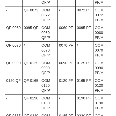
QF/P
PF/M
/
QF 0072
OOM
/
0072 PF
OOM
0072
0072
QF/P
PF/M
QF 0060
0095 QF
OOM
0060 PF
0095 PF
OOM
0060
0060
QF/P
PF/M
QF 0070
/
OOM
0070 PF
/
OOM
0070
0070
QF/P
PF/M
QF 0090
QF 0125
OOM
0090 PF
0125 PF
OOM
0090
0090
QF/P
PF/M
0120 QF
QF 0165
OOM
0120 PF
0165 PF
OOM
0120
0120
QF/P
PF/M
/
QF 0190
OOM
/
0190 PF
OOM
0190
0190
QF/P
PF/M
QF 0185
QF 0220
OOM
0185 PF
0220 PF
OOM