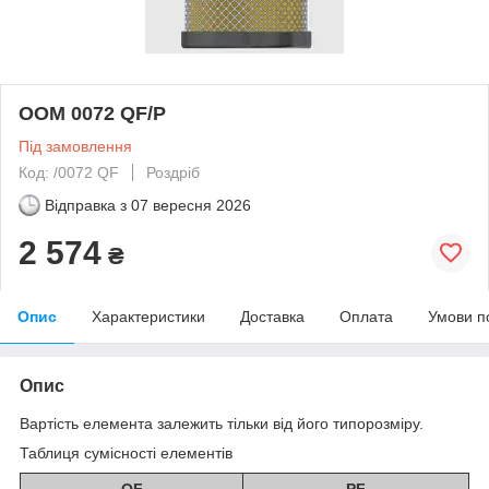
OOM 0072 QF/P
Під замовлення
Код: /0072 QF
Роздріб
Відправка з
07 вересня 2026
2 574
₴
Опис
Характеристики
Доставка
Оплата
Умови п
Опис
Вартість елемента залежить тільки від його типорозміру.
Таблиця сумісності елементів
QF
PF