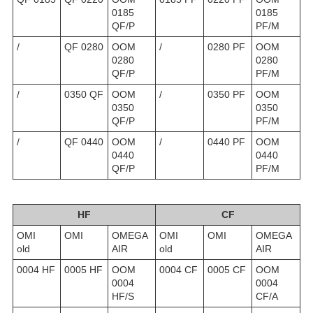
0185
0185
QF/P
PF/M
/
QF 0280
OOM
/
0280 PF
OOM
0280
0280
QF/P
PF/M
/
0350 QF
OOM
/
0350 PF
OOM
0350
0350
QF/P
PF/M
/
QF 0440
OOM
/
0440 PF
OOM
0440
0440
QF/P
PF/M
HF
CF
OMI
OMI
OMEGA
OMI
OMI
OMEGA
old
AIR
old
AIR
0004 HF
0005 HF
OOM
0004 CF
0005 CF
OOM
0004
0004
HF/S
CF/A