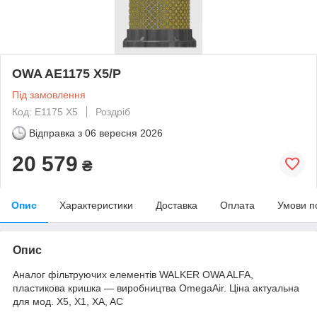
OWA AE1175 X5/P
Під замовлення
Код: E1175 X5
Роздріб
Відправка з
06 вересня 2026
20 579
₴
Опис
Характеристики
Доставка
Оплата
Умови п
Опис
Аналог фільтруючих елементів WALKER OWA ALFA,
пластикова кришка ― виробництва OmegaAir. Ціна актуальна
для мод. X5, X1, XA, AC