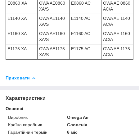
E0860 XA
OWA AE0860
E0860 AC
OWA AE 0860
XA/S
AC/A
E1140 XA
OWA AE1140
E1140 AC
OWA AE 1140
XA/S
AC/A
E1160 XA
OWA AE1160
E1160 AC
OWA AE 1160
XA/S
AC/A
E1175 XA
OWA AE1175
E1175 AC
OWA AE 1175
XA/S
AC/A
Приховати
Характеристики
Основні
Виробник
Omega Air
Країна виробник
Словенія
Гарантійний термін
6 міс