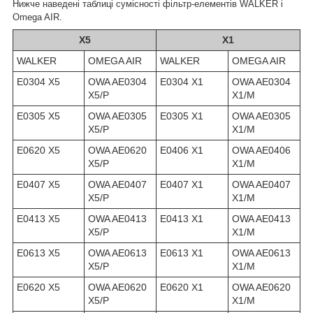
Нижче наведені таблиці сумісності фільтр-елементів WALKER і
Omega AIR.
X5
X1
WALKER
OMEGA AIR
WALKER
OMEGA AIR
E0304 X5
OWA AE0304
E0304 X1
OWA AE0304
X5/P
X1/M
E0305 X5
OWA AE0305
E0305 X1
OWA AE0305
X5/P
X1/M
E0620 X5
OWA AE0620
E0406 X1
OWA AE0406
X5/P
X1/M
E0407 X5
OWA AE0407
E0407 X1
OWA AE0407
X5/P
X1/M
E0413 X5
OWA AE0413
E0413 X1
OWA AE0413
X5/P
X1/M
E0613 X5
OWA AE0613
E0613 X1
OWA AE0613
X5/P
X1/M
E0620 X5
OWA AE0620
E0620 X1
OWA AE0620
X5/P
X1/M