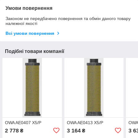
Умови повернення
Законом не передбачено повернення та обмін даного товару
належної якості
Всі умови повернення
Подібні товари компанії
OWA AE0407 X5/P
OWA AE0413 X5/P
OWA
2 778
3 164
3 6
₴
₴