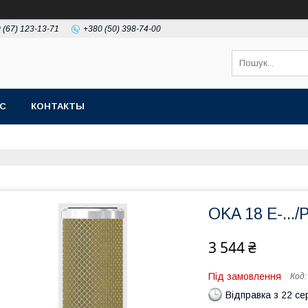
 (67) 123-13-71
+380 (50) 398-74-00
АС
КОНТАКТЫ
OKA 18 E-.../P
3 544 ₴
Під замовлення
Код
Відправка з 22 се