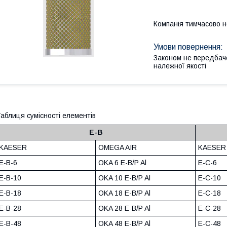
Компанія тимчасово 
Законом не передбач
належної якості
аблиця сумісності елементів
E-B
KAESER
OMEGA AIR
KAESER
E-B-6
OKA 6 E-B/P Al
E-C-6
E-B-10
OKA 10 E-B/P Al
E-C-10
E-B-18
OKA 18 E-B/P Al
E-C-18
E-B-28
OKA 28 E-B/P Al
E-C-28
E-B-48
OKA 48 E-B/P Al
E-C-48