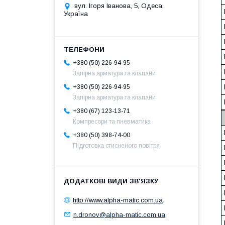
вул. Ігоря Іванова, 5, Одеса,
Україна
+380 (50) 226-94-95
Запірна арматура та клапани
+380 (50) 226-94-95
Запірна арматура та клапани
+380 (67) 123-13-71
Компресори та пневматика
+380 (50) 398-74-00
Підготовка стисненого повітря
http://www.alpha-matic.com.ua
n.dronov@alpha-matic.com.ua