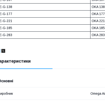
E-G-138
OKA 138 
E-G-177
OKA 177 
E-G-221
OKA 221 
E-G-185
OKA 185 
E-G-283
OKA 283 
арактеристики
Основні
иробник
Omega Ai