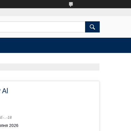
 Al
:
E-...-18
рпня 2026