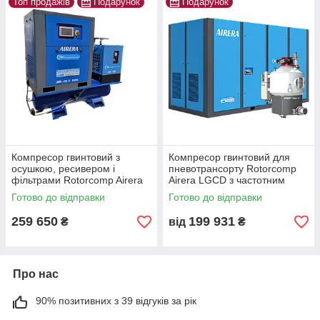
Топ продажів
Подарунок
Подарунок
Компресор гвинтовий з
Компресор гвинтовий для
осушкою, ресивером і
пневотрансорту Rotorcomp
фільтрами Rotorcomp Airera
Airera LGCD з частотним
LGSD-11 D 11 кВт Для тяжких
перетворювачем Для тяжких
Готово до відправки
Готово до відправки
умов! IP55
умов! IP55
259 650
199 931
₴
від
₴
Про нас
90% позитивних з 39 відгуків за рік