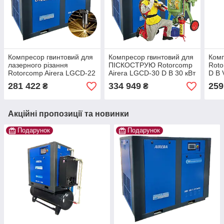
Компресор гвинтовий для
Компресор гвинтовий для
Комп
лазерного різання
ПІСКОСТРУЮ Rotorcomp
Roto
Rotorcomp Airera LGCD-22
Airera LGCD-30 D B 30 кВт
D B 
D F 22 кВт 16 барів Для
Для тяжких умов! IP55
пер
281 422
334 949
259
₴
₴
тяжких умов! IP55
тяжк
Акційні пропозиції та новинки
Подарунок
Подарунок