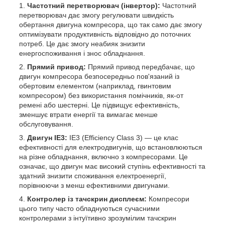
Частотний перетворювач (інвертор):
Частотний
перетворювач дає змогу регулювати швидкість
обертання двигуна компресора, що так само дає змогу
оптимізувати продуктивність відповідно до поточних
потреб. Це дає змогу неабияк знизити
енергоспоживання і знос обладнання.
Прямий привод:
Прямий привод передбачає, що
двигун компресора безпосередньо пов'язаний із
обертовим елементом (наприклад, гвинтовим
компресором) без використання помічників, як-от
ремені або шестерні. Це підвищує ефективність,
зменшує втрати енергії та вимагає менше
обслуговування.
Двигун IE3:
IE3 (Efficiency Class 3) — це клас
ефективності для електродвигунів, що встановлюються
на різне обладнання, включно з компресорами. Це
означає, що двигун має високий ступінь ефективності та
здатний знизити споживання електроенергії,
порівнюючи з менш ефективними двигунами.
Контролер із тачскрин дисплеєм:
Компресори
цього типу часто обладнуються сучасними
контролерами з інтуїтивно зрозумілим тачскрин