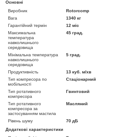
Основні
Виробник
Rotorcomp
Вага
1340 кг
Гарантійний термін
12 міс
Максимальна
45 град.
температура
навколишнього
середовища
Мінімальна температура
5 град.
навколишнього
середовища
Продуктивність
13 куб. м/хв
Тип компресора по
Стаціонарний
мобільності
Тип ротативного
Гвинтовий
компресора
Тип ротативного
Масляний
компресора за
застосуванням мастила
Рівень шуму
70 дБ
Додаткові характеристики