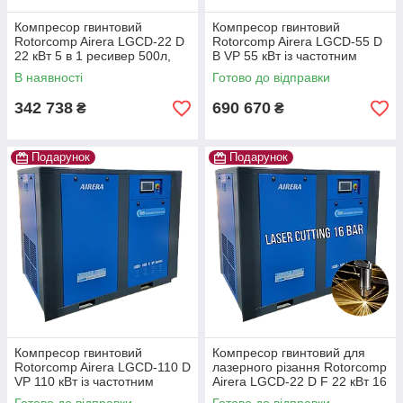
Компресор гвинтовий
Компресор гвинтовий
Rotorcomp Airera LGCD-22 D
Rotorcomp Airera LGCD-55 D
22 кВт 5 в 1 ресивер 500л,
B VP 55 кВт із частотним
осушка, фільтра
перетворювачем Для тяжких
В наявності
Готово до відправки
умов! IP55
342 738
690 670
₴
₴
Подарунок
Подарунок
Компресор гвинтовий
Компресор гвинтовий для
Rotorcomp Airera LGCD-110 D
лазерного різання Rotorcomp
VP 110 кВт із частотним
Airera LGCD-22 D F 22 кВт 16
перетворювачем Для тяжких
барів Для тяжких умов! IP55