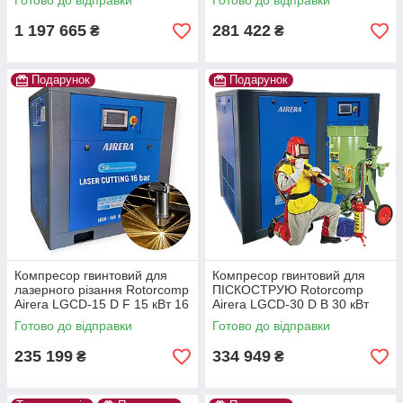
Готово до відправки
Готово до відправки
умов! IP55
1 197 665
281 422
₴
₴
Подарунок
Подарунок
Компресор гвинтовий для
Компресор гвинтовий для
лазерного різання Rotorcomp
ПІСКОСТРУЮ Rotorcomp
Airera LGCD-15 D F 15 кВт 16
Airera LGCD-30 D B 30 кВт
барів Для тяжких умов! IP55
Для тяжких умов! IP55
Готово до відправки
Готово до відправки
235 199
334 949
₴
₴