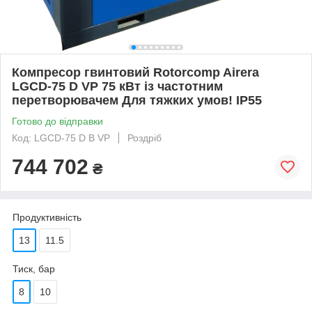
Компресор гвинтовий Rotorcomp Airera
LGCD-75 D VP 75 кВт із частотним
перетворювачем Для тяжких умов! IP55
Готово до відправки
Код: LGCD-75 D B VP
Роздріб
744 702
₴
Продуктивність
13
11.5
Тиск, бар
8
10