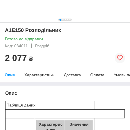
A1E150 Розподільник
Готово до відправки
Код: 034011
Роздріб
2 077
₴
Опис
Характеристики
Доставка
Оплата
Умови п
Опис
Таблиця даних
Характерис
Значення
тика