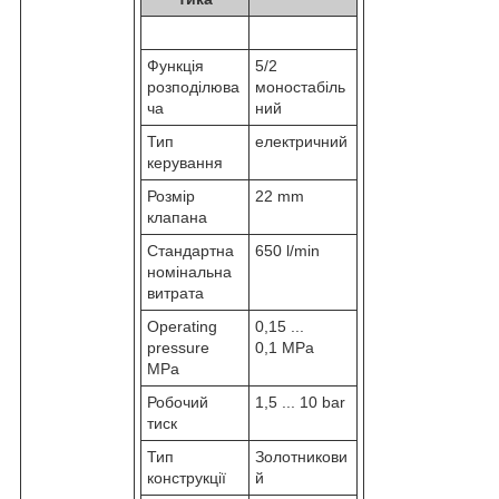
Функція
5/2
розподілюва
моностабіль
ча
ний
Тип
електричний
керування
Розмір
22 mm
клапана
Стандартна
650 l/min
номінальна
витрата
Operating
0,15 ...
pressure
0,1 MPa
MPa
Робочий
1,5 ... 10 bar
тиск
Тип
Золотникови
конструкції
й