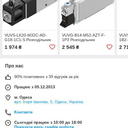
VUVS-LK20-M32C-AD-
VUVG-B14-M52-AZT-F-
VUV
G18-1C1-S Розподільник
1P3 Розподільник
1B2-
1 974
2 545
2 7
₴
₴
Про нас
90% позитивних з 39 відгуків за рік
Працює з 05.12.2013
м. Одеса
вул. Ігоря Іванова, 5, Одеса, Україна
Контакти
Сьогодні працює з 10:00 до 18:00
Показати весь графік роботи