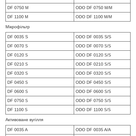
DF 0750
ODO DF 0750
M
M/M
DF 1100
ODO DF 1100
M
M/M
Мікрофільтр
DF 0035 S
ODO DF 0035 S/S
DF 0070
ODO DF 0070
S
S/S
DF 0120
ODO DF 0120
S
S/S
DF 0210
ODO DF 0210
S
S/S
DF 0320
ODO DF 0320
S
S/S
DF 0450
ODO DF 0450
S
S/S
DF 0600
ODO DF 0600
S
S/S
DF 0750
ODO DF 0750
S
S/S
DF 1100
ODO DF 1100
S
S/S
Активоване вугілля
DF 0035 A
ODO DF 0035 A/A