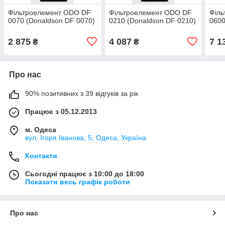
Фільтроелемент ODO DF
Фільтроелемент ODO DF
Філ
0070 (Donaldson DF 0070)
0210 (Donaldson DF 0210)
0600
2 875
4 087
7 1
₴
₴
Про нас
90% позитивних з 39 відгуків за рік
Працює з 05.12.2013
м. Одеса
вул. Ігоря Іванова, 5, Одеса, Україна
Контакти
Сьогодні працює з 10:00 до 18:00
Показати весь графік роботи
Про нас