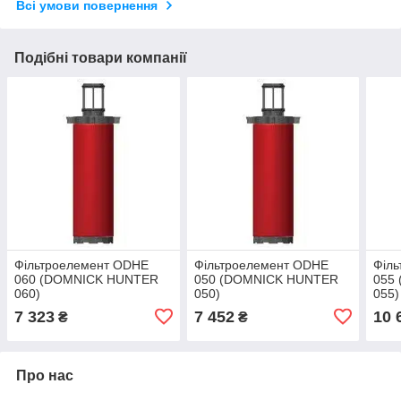
Всі умови повернення
Подібні товари компанії
Фільтроелемент ODHE
Фільтроелемент ODHE
Філ
060 (DOMNICK HUNTER
050 (DOMNICK HUNTER
055
060)
050)
055)
7 323
7 452
10 
₴
₴
Про нас