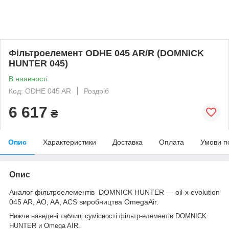
Фільтроелемент ODHE 045 AR/R (DOMNICK
HUNTER 045)
В наявності
Код: ODHE 045 AR
Роздріб
6 617
₴
Опис
Характеристики
Доставка
Оплата
Умови п
Опис
Аналог фільтроелементів DOMNICK HUNTER — oil-x evolution
045 AR, AO, AA, ACS виробництва OmegaAir.
Нижче наведені таблиці сумісності фільтр-елементів
DOMNICK
HUNTER и Omega AIR.