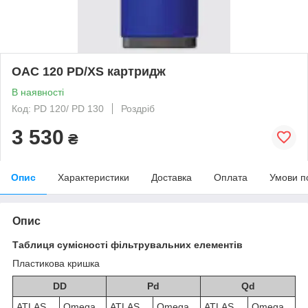
OAC 120 PD/XS картридж
В наявності
Код: PD 120/ PD 130
Роздріб
3 530
₴
Опис
Характеристики
Доставка
Оплата
Умови п
Опис
Таблиця сумісності фільтрувальних елементів
Пластикова кришка
DD
Pd
Qd
ATLAS
Omega
ATLAS
Omega
ATLAS
Omega