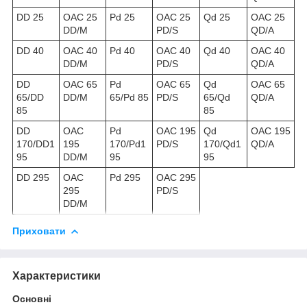
DD 25
OAC 25
Pd 25
OAC 25
Qd 25
OAC 25
DD/M
PD/S
QD/A
DD 40
OAC 40
Pd 40
OAC 40
Qd 40
OAC 40
DD/M
PD/S
QD/A
DD
OAC 65
Pd
OAC 65
Qd
OAC 65
65/DD
DD/M
65/Pd 85
PD/S
65/Qd
QD/A
85
85
DD
OAC
Pd
OAC 195
Qd
OAC 195
170/DD1
195
170/Pd1
PD/S
170/Qd1
QD/A
95
DD/M
95
95
DD 295
OAC
Pd 295
OAC 295
295
PD/S
DD/M
Приховати
Характеристики
Основні