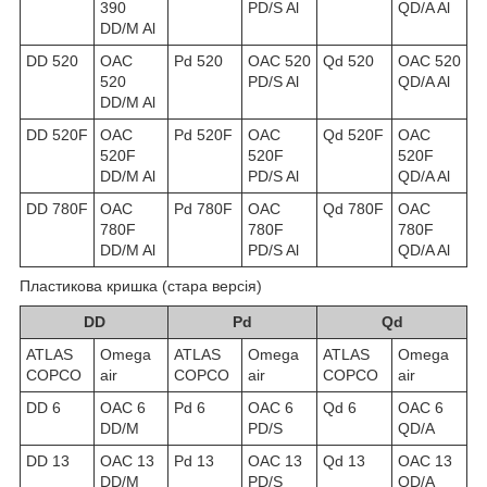
390
PD/S Al
QD/A Al
DD/M Al
DD 520
OAC
Pd 520
OAC 520
Qd 520
OAC 520
520
PD/S Al
QD/A Al
DD/M Al
DD 520F
OAC
Pd 520F
OAC
Qd 520F
OAC
520F
520F
520F
DD/M Al
PD/S Al
QD/A Al
DD 780F
OAC
Pd 780F
OAC
Qd 780F
OAC
780F
780F
780F
DD/M Al
PD/S Al
QD/A Al
Пластикова кришка (стара версія)
DD
Pd
Qd
ATLAS
Omega
ATLAS
Omega
ATLAS
Omega
COPCO
air
COPCO
air
COPCO
air
DD 6
OAC 6
Pd 6
OAC 6
Qd 6
OAC 6
DD/M
PD/S
QD/A
DD 13
OAC 13
Pd 13
OAC 13
Qd 13
OAC 13
DD/M
PD/S
QD/A