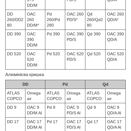
DD/M
DD
OAC
Pd
OAC 260
Qd
OAC 260
260/DD2
260
260/Pd
PD/S*
260/Qd2
QD/A*
80
DD/M*
280
80
DD 390
OAC
Pd 390
OAC 390
Qd 390
OAC 390
390
PD/S
QD/A
DD/M
DD 520
OAC
Pd 520
OAC 520
Qd 520
OAC 520
520
PD/S
QD/A
DD/M
Алюмінієва кришка
DD
Pd
Qd
ATLAS
Omega
ATLAS
Omega
ATLAS
Omega
COPCO
air
COPCO
air
COPCO
air
DD 9
OAC 9
Pd 9
OAC 9
Qd 9
OAC 9
DD/M Al
PD/S Al
QD/A Al
DD 17
OAC 17
Pd 17
OAC 17
Qd 17
OAC 17
DD/M Al
PD/S Al
QD/A Al