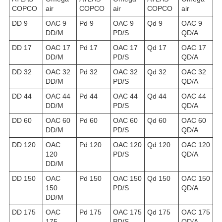
COPCO
air
COPCO
air
COPCO
air
DD 9
OAC 9
Pd 9
OAC 9
Qd 9
OAC 9
DD/M
PD/S
QD/A
DD 17
OAC 17
Pd 17
OAC 17
Qd 17
OAC 17
DD/M
PD/S
QD/A
DD 32
OAC 32
Pd 32
OAC 32
Qd 32
OAC 32
DD/M
PD/S
QD/A
DD 44
OAC 44
Pd 44
OAC 44
Qd 44
OAC 44
DD/M
PD/S
QD/A
DD 60
OAC 60
Pd 60
OAC 60
Qd 60
OAC 60
DD/M
PD/S
QD/A
DD 120
OAC
Pd 120
OAC 120
Qd 120
OAC 120
120
PD/S
QD/A
DD/M
DD 150
OAC
Pd 150
OAC 150
Qd 150
OAC 150
150
PD/S
QD/A
DD/M
DD 175
OAC
Pd 175
OAC 175
Qd 175
OAC 175
175
PD/S
QD/A