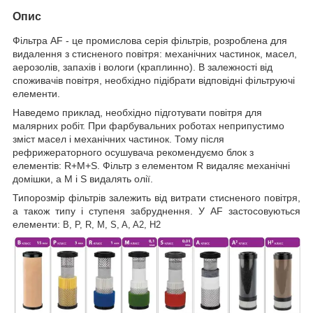
Опис
Фільтра AF - це промислова серія фільтрів, розроблена для
видалення з стисненого повітря: механічних частинок, масел,
аерозолів, запахів і вологи (краплинно). В залежності від
споживачів повітря, необхідно підібрати відповідні фільтруючі
елементи.
Наведемо приклад, необхідно підготувати повітря для
малярних робіт. При фарбувальних роботах неприпустимо
зміст масел і механічних частинок. Тому після
рефрижераторного осушувача рекомендуємо блок з
елементів: R+M+S. Фільтр з елементом R видаляє механічні
домішки, а M і S видалять олії.
Типорозмір фільтрів залежить від витрати стисненого повітря,
а також типу і ступеня забруднення. У AF застосовуються
елементи:
B, P, R, M, S, A, A2, H2