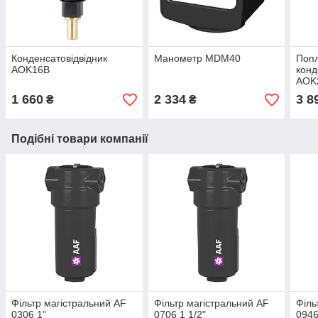
Конденсатовідвідник
Манометр MDM40
Поп
AOK16B
конд
AOK2
1 660
2 334
3 8
₴
₴
Подібні товари компанії
Фільтр магістральний AF
Фільтр магістральний AF
Філь
0306 1"
0706 1 1/2"
0946