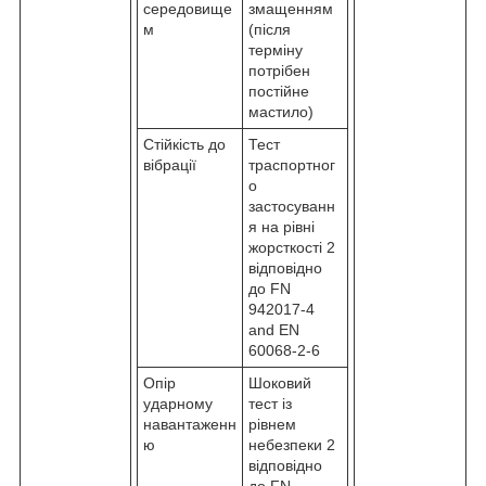
середовище
змащенням
м
(після
терміну
потрібен
постійне
мастило)
Стійкість до
Тест
вібрації
траспортног
о
застосуванн
я на рівні
жорсткості 2
відповідно
до FN
942017-4
and EN
60068-2-6
Опір
Шоковий
ударному
тест із
навантаженн
рівнем
ю
небезпеки 2
відповідно
до FN