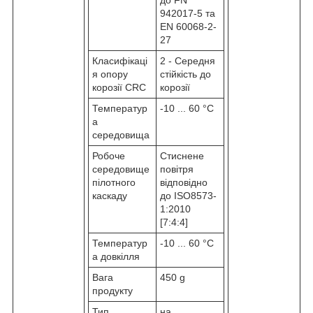
942017-5 та
EN 60068-2-
27
Класифікаці
2 - Середня
я опору
стійкість до
корозії CRC
корозії
Температур
-10 ... 60 °C
а
середовища
Робоче
Стиснене
середовище
повітря
пілотного
відповідно
каскаду
до ISO8573-
1:2010
[7:4:4]
Температур
-10 ... 60 °C
а довкілля
Вага
450 g
продукту
Тип
на