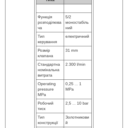
Функція
5/2
розподілюва
моностабіль
ча
ний
Тип
електричний
керування
Розмір
31 mm
клапана
Стандартна
2.300 l/min
номінальна
витрата
Operating
0,25 ... 1
pressure
MPa
MPa
Робочий
2,5 ... 10 bar
тиск
Тип
Золотникови
конструкції
й