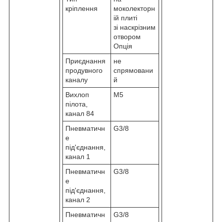
кріплення
моколекторн
ій плиті
зі наскрізним
отвором
Опція
Приєднання
не
продувного
спрямовани
каналу
й
Вихлоп
M5
пілота,
канал 84
Пневматичн
G3/8
е
під'єднання,
канал 1
Пневматичн
G3/8
е
під'єднання,
канал 2
Пневматичн
G3/8