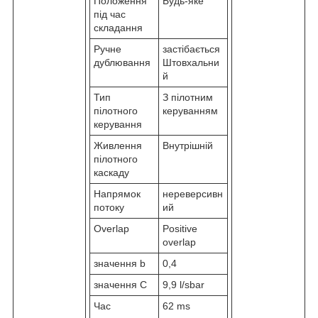
Положення
Будь-яке
під час
складання
Ручне
застібається
дублювання
Штовхальни
й
Тип
З пілотним
пілотного
керуванням
керування
Живлення
Внутрішній
пілотного
каскаду
Напрямок
нереверсивн
потоку
ий
Overlap
Positive
overlap
значення b
0,4
значення С
9,9 l/sbar
Час
62 ms