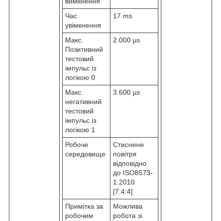
вимкнення
Час
17 ms
увімкнення
Макс.
2.000 µs
Позитивний
тестовий
імпульс із
логікою 0
Макс.
3.600 µs
негативний
тестовий
імпульс із
логікою 1
Робоче
Стиснене
середовище
повітря
відповідно
до ISO8573-
1:2010
[7:4:4]
Примітка за
Можлива
робочим
робота зі