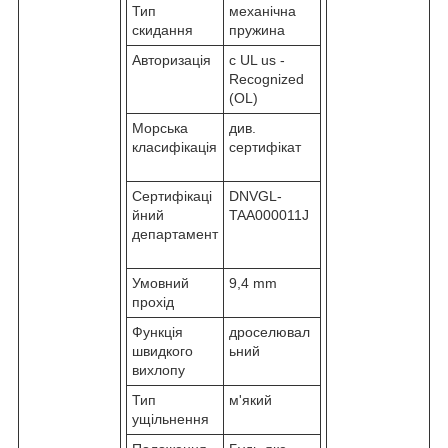
Тип
механічна
скидання
пружина
Авторизація
c UL us -
Recognized
(OL)
Морська
див.
класифікація
сертифікат
Сертифікаці
DNVGL-
йний
TAA000011J
департамент
Умовний
9,4 mm
прохід
Функція
дроселювал
швидкого
ьний
вихлопу
Тип
м'який
ущільнення