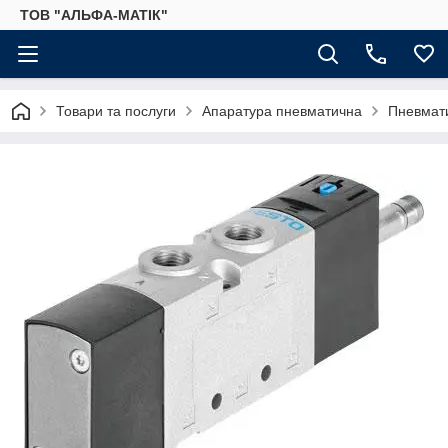
ТОВ "АЛЬФА-МАТІК"
Товари та послуги
Апаратура пневматична
Пневмати