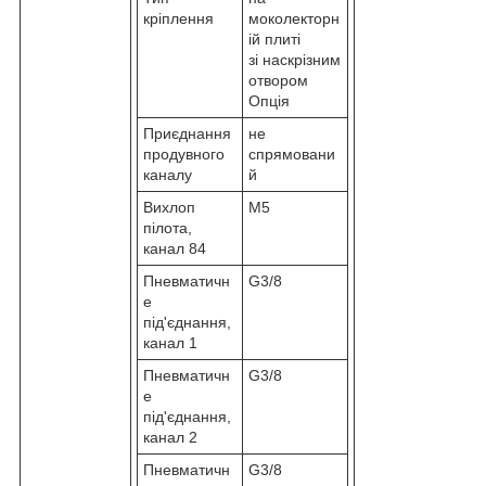
кріплення
моколекторн
ій плиті
зі наскрізним
отвором
Опція
Приєднання
не
продувного
спрямовани
каналу
й
Вихлоп
M5
пілота,
канал 84
Пневматичн
G3/8
е
під'єднання,
канал 1
Пневматичн
G3/8
е
під'єднання,
канал 2
Пневматичн
G3/8