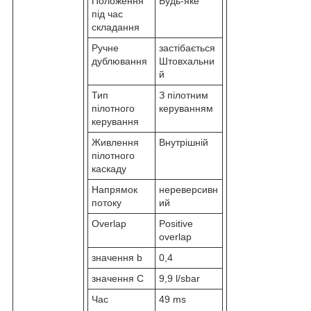
Положення
Будь-яке
під час
складання
Ручне
застібається
дублювання
Штовхальни
й
Тип
З пілотним
пілотного
керуванням
керування
Живлення
Внутрішній
пілотного
каскаду
Напрямок
нереверсивн
потоку
ий
Overlap
Positive
overlap
значення b
0,4
значення С
9,9 l/sbar
Час
49 ms