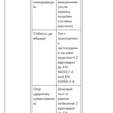
середовище
змащенням
м
(після
терміну
потрібен
постійне
мастило)
Стійкість до
Тест
вібрації
траспортног
о
застосуванн
я на рівні
жорсткості 2
відповідно
до FN
942017-4
and EN
60068-2-6
Опір
Шоковий
ударному
тест із
навантаженн
рівнем
ю
небезпеки 2
відповідно
до FN