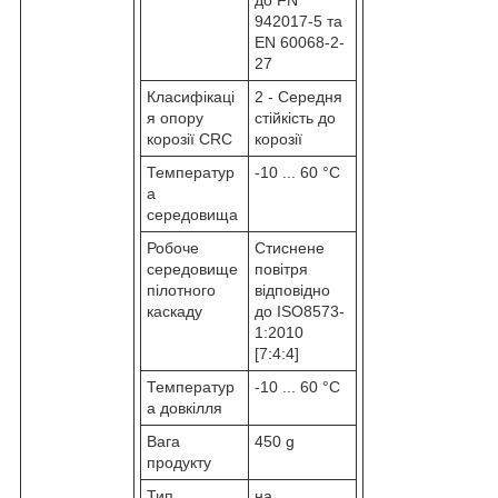
942017-5 та
EN 60068-2-
27
Класифікаці
2 - Середня
я опору
стійкість до
корозії CRC
корозії
Температур
-10 ... 60 °C
а
середовища
Робоче
Стиснене
середовище
повітря
пілотного
відповідно
каскаду
до ISO8573-
1:2010
[7:4:4]
Температур
-10 ... 60 °C
а довкілля
Вага
450 g
продукту
Тип
на