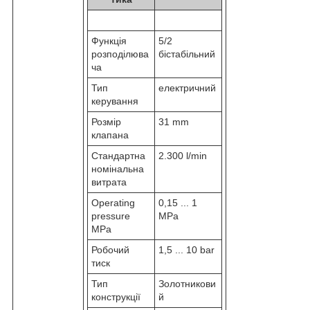
Функція
5/2
розподілюва
бістабільний
ча
Тип
електричний
керування
Розмір
31 mm
клапана
Стандартна
2.300 l/min
номінальна
витрата
Operating
0,15 ... 1
pressure
MPa
MPa
Робочий
1,5 ... 10 bar
тиск
Тип
Золотникови
конструкції
й