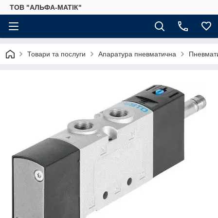
ТОВ "АЛЬФА-МАТІК"
Товари та послуги
Апаратура пневматична
Пневмати