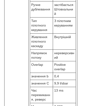
Ручне
застібається
дублювання
Штовхальни
й
Тип
З пілотним
пілотного
керуванням
керування
Живлення
Внутрішній
пілотного
каскаду
Напрямок
нереверсивн
потоку
ий
Overlap
Positive
overlap
значення b
0,4
значення С
9,9 l/sbar
Час
13 ms
перемиканн
я, реверс