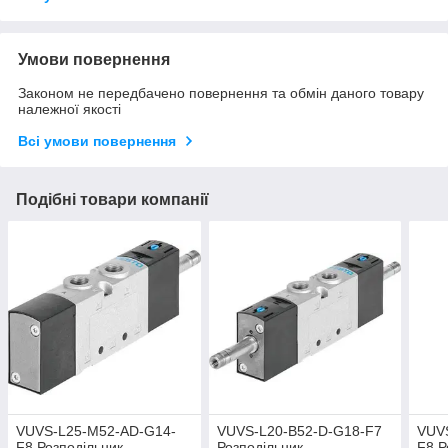
Умови повернення
Законом не передбачено повернення та обмін даного товару
належної якості
Всі умови повернення
Подібні товари компанії
VUVS-L25-M52-AD-G14-
VUVS-L20-B52-D-G18-F7
VUV
F8 Розподільник
Розподільник
F8 Р