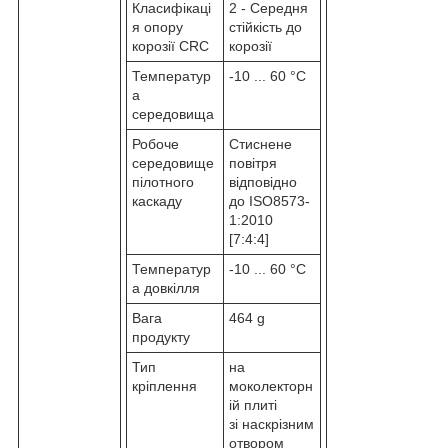
Класифікаці
2 - Середня
я опору
стійкість до
корозії CRC
корозії
Температур
-10 ... 60 °C
а
середовища
Робоче
Стиснене
середовище
повітря
пілотного
відповідно
каскаду
до ISO8573-
1:2010
[7:4:4]
Температур
-10 ... 60 °C
а довкілля
Вага
464 g
продукту
Тип
на
кріплення
моколекторн
ій плиті
зі наскрізним
отвором