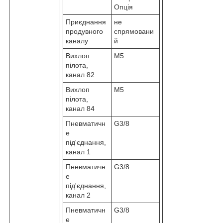
Опція
Приєднання
не
продувного
спрямовани
каналу
й
Вихлоп
M5
пілота,
канал 82
Вихлоп
M5
пілота,
канал 84
Пневматичн
G3/8
е
під'єднання,
канал 1
Пневматичн
G3/8
е
під'єднання,
канал 2
Пневматичн
G3/8
е