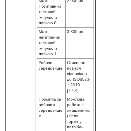
Макс.
2.000 µs
Позитивний
тестовий
імпульс із
логікою 0
Макс.
3.600 µs
негативний
тестовий
імпульс із
логікою 1
Робоче
Стиснене
середовище
повітря
відповідно
до ISO8573-
1:2010
[7:4:4]
Примітка за
Можлива
робочим
робота зі
середовище
змащенням
м
(після
терміну
потрібен