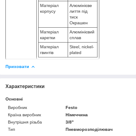
Матеріал
Алюмінієве
корпусу
лиття під
тиск
Окрашен
Матеріал
Алюмінієвий
каретки
сплав
Матеріал
Steel, nickel-
гвинтів
plated
Приховати
Характеристики
Основні
Виробник
Festo
Країна виробник
Німеччина
Внутрішня різьба
3/8"
Тип
Пневморозподілювач