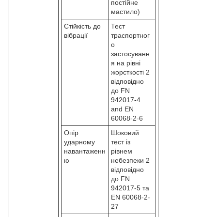
постійне
мастило)
Стійкість до
Тест
вібрації
траспортног
о
застосуванн
я на рівні
жорсткості 2
відповідно
до FN
942017-4
and EN
60068-2-6
Опір
Шоковий
ударному
тест із
навантаженн
рівнем
ю
небезпеки 2
відповідно
до FN
942017-5 та
EN 60068-2-
27