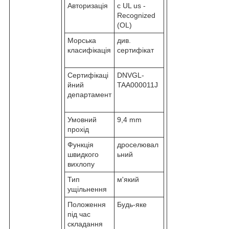
Авторизація
c UL us -
Recognized
(OL)
Морська
див.
класифікація
сертифікат
Сертифікаці
DNVGL-
йний
TAA000011J
департамент
Умовний
9,4 mm
прохід
Функція
дроселювал
швидкого
ьний
вихлопу
Тип
м'який
ущільнення
Положення
Будь-яке
під час
складання