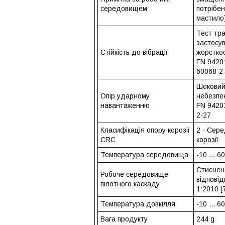
середовищем
потрібен
мастило
Тест тр
застосув
Стійкість до вібрації
жорсткос
FN 9420
60068-2
Шоковий 
Опір ударному
небезпек
навантаженню
FN 9420
2-27
Класифікація опору корозії
2 - Сере
CRC
корозії
Температура середовища
-10 ... 6
Стиснен
Робоче середовище
відпові
пілотного каскаду
1:2010 [7
Температура довкілля
-10 ... 6
Вага продукту
244 g