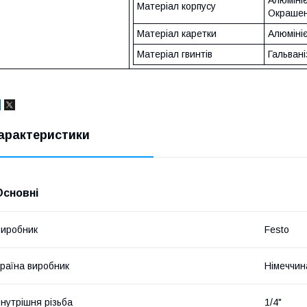
Алюмініє
Матеріал корпусу
Окраше
Матеріал каретки
Алюміні
Матеріал гвинтів
Гальвані
арактеристики
Основні
иробник
Festo
раїна виробник
Німеччин
нутрішня різьба
1/4"