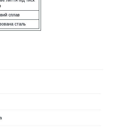
ве лиття під тиск
н
євий сплав
зована сталь
а