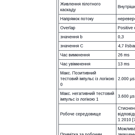
Живлення пілотного
Внутріш
каскаду
Напрямок потоку
неревер
Overlap
Positive 
значення b
0,3
значення С
4,7 l/sba
Час вимкнення
26 ms
Час увімкнення
13 ms
Макс. Позитивний
тестовий імпульс із логікою
2.000 µs
0
Макс. негативний тестовий
3.600 µs
імпульс із логікою 1
Стиснен
Робоче середовище
відпові
1:2010 [7
Можлива
Примітка за робочим
змащенн