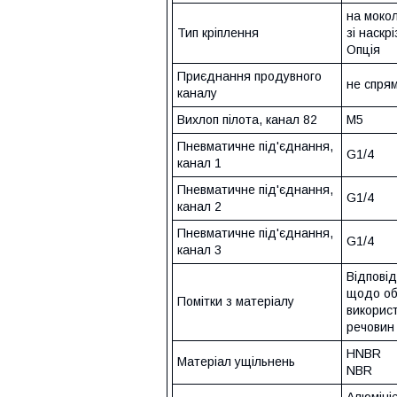
на мокол
Тип кріплення
зі наскр
Опція
Приєднання продувного
не спря
каналу
Вихлоп пілота, канал 82
M5
Пневматичне під'єднання,
G1/4
канал 1
Пневматичне під'єднання,
G1/4
канал 2
Пневматичне під'єднання,
G1/4
канал 3
Відповід
щодо о
Помітки з матеріалу
викорис
речовин
HNBR
Матеріал ущільнень
NBR