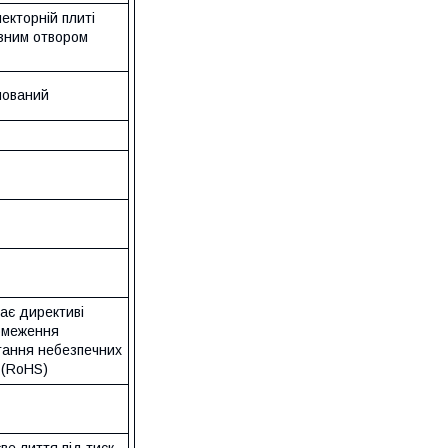
екторній плиті
ізним отвором
мований
ає директиві
бмеження
тання небезпечних
 (RoHS)