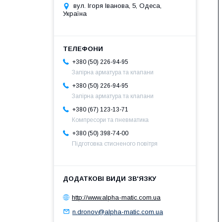
вул. Ігоря Іванова, 5, Одеса,
Україна
+380 (50) 226-94-95
Запірна арматура та клапани
+380 (50) 226-94-95
Запірна арматура та клапани
+380 (67) 123-13-71
Компресори та пневматика
+380 (50) 398-74-00
Підготовка стисненого повітря
http://www.alpha-matic.com.ua
n.dronov@alpha-matic.com.ua