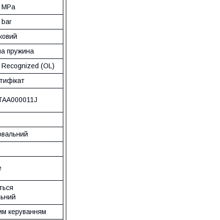
1 MPa
0 bar
ковий
на пружина
- Recognized (OL)
ртифікат
TAA000011J
вальний
е
ться
ьний
ним керуванням