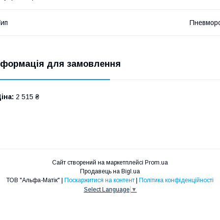
ип
Пневмор
нформація для замовлення
іна:
2 515 ₴
Сайт створений на маркетплейсі
Prom.ua
Продавець на Bigl.ua
ТОВ "Альфа-Матік" |
Поскаржитися на контент
|
Політика конфіденційності
Select Language
▼