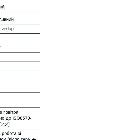
ній
сивний
overlap
r
е повітря
дно до ISO8573-
:4:4]
 робота зі
ям (після терміну