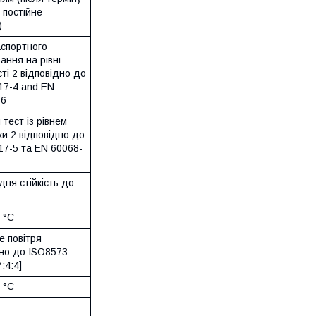
 постійне
)
аспортного
ання на рівні
ті 2 відповідно до
17-4 and EN
-6
тест із рівнем
и 2 відповідно до
17-5 та EN 60068-
дня стійкість до
0 °C
е повітря
дно до ISO8573-
:4:4]
0 °C