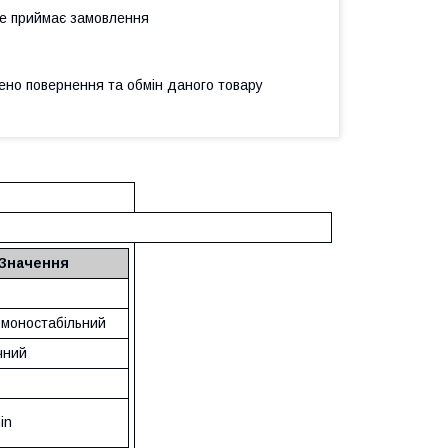
не приймає замовлення
ено повернення та обмін даного товару
Значення
, моностабільний
чний
in