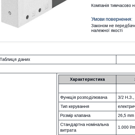
Компанія тимчасово 
Законом не передбач
належної якості
Таблиця даних
Характеристика
Функція розподілювача
3/2 Н.З.
Тип керування
електри
Розмір клапана
26,5 mm
Стандартна номінальна
1.000 l/m
витрата