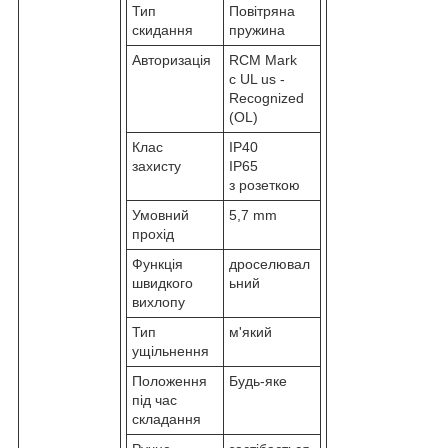
Тип
Повітряна
скидання
пружина
Авторизація
RCM Mark
c UL us -
Recognized
(OL)
Клас
IP40
захисту
IP65
з розеткою
Умовний
5,7 mm
прохід
Функція
дроселювал
швидкого
ьний
вихлопу
Тип
м'який
ущільнення
Положення
Будь-яке
під час
складання