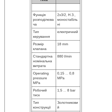
Функція
2x3/2, Н.З.,
розподілюва
моностабіль
ча
ні
Тип
електричний
керування
Розмір
18 mm
клапана
Стандартна
880 l/min
номінальна
витрата
Operating
0,15 ... 0,8
pressure
MPa
MPa
Робочий
1,5 ... 8 bar
тиск
Тип
Золотникови
конструкції
й