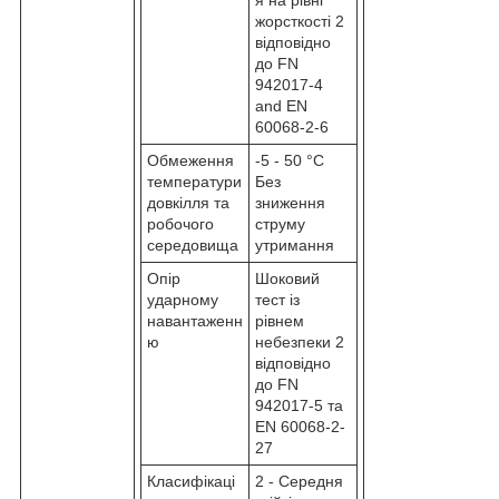
жорсткості 2
відповідно
до FN
942017-4
and EN
60068-2-6
Обмеження
-5 - 50 °C
температури
Без
довкілля та
зниження
робочого
струму
середовища
утримання
Опір
Шоковий
ударному
тест із
навантаженн
рівнем
ю
небезпеки 2
відповідно
до FN
942017-5 та
EN 60068-2-
27
Класифікаці
2 - Середня