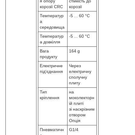
я опору
стійкість до
корозії CRC
корозії
Температур
-5 ... 60 °C
а
середовища
Температур
-5 ... 60 °C
а довкілля
Вага
164 g
продукту
Електричне
Через
під'єднання
електричну
сполучну
плиту
Тип
на
кріплення
моколекторн
ій плиті
зі наскрізним
отвором
Опція
Пневматичн
G1/4