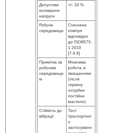
Допустимі
+/- 10 %
коливання
напруги
Робоче
Стиснене
середовище
повітря
відповідно
до ISO8573-
1:2010
[7:4:4]
Примітка за
Можлива
робочим
робота зі
середовище
змащенням
м
(після
терміну
потрібен
постійне
мастило)
Стійкість до
Тест
вібрації
траспортног
о
застосуванн
я на рівні