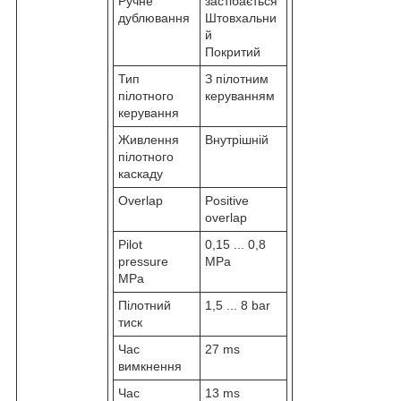
Ручне
застібається
дублювання
Штовхальни
й
Покритий
Тип
З пілотним
пілотного
керуванням
керування
Живлення
Внутрішній
пілотного
каскаду
Overlap
Positive
overlap
Pilot
0,15 ... 0,8
pressure
MPa
MPa
Пілотний
1,5 ... 8 bar
тиск
Час
27 ms
вимкнення
Час
13 ms