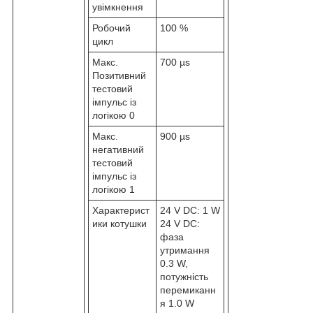
увімкнення
Робочий
100 %
цикл
Макс.
700 µs
Позитивний
тестовий
імпульс із
логікою 0
Макс.
900 µs
негативний
тестовий
імпульс із
логікою 1
Характерист
24 V DC: 1 W
ики котушки
24 V DC:
фаза
утримання
0.3 W,
потужність
перемиканн
я 1.0 W