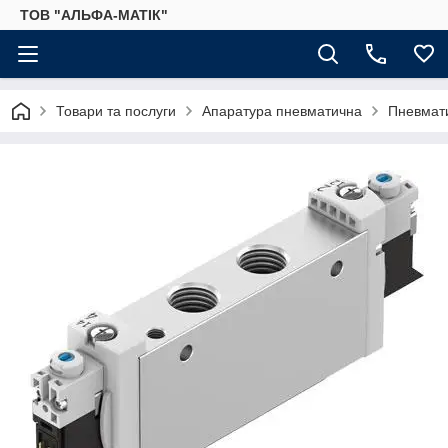
ТОВ "АЛЬФА-МАТІК"
Товари та послуги
Апаратура пневматична
Пневмати