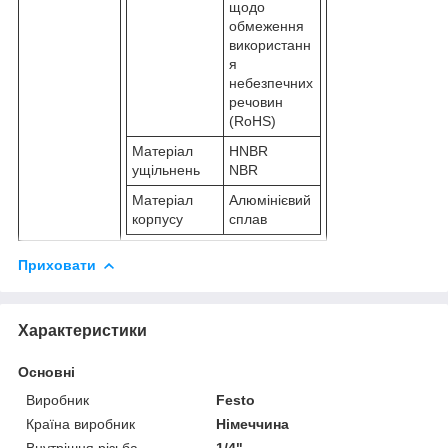
щодо
обмеження
використанн
я
небезпечних
речовин
(RoHS)
Матеріал
HNBR
ущільнень
NBR
Матеріал
Алюмінієвий
корпусу
сплав
Приховати
Характеристики
Основні
Виробник
Festo
Країна виробник
Німеччина
Внутрішня різьба
1/4"