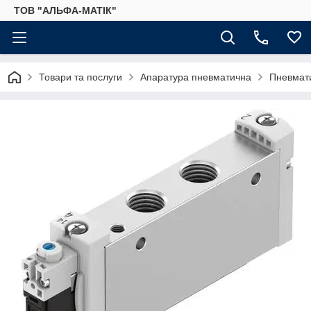
ТОВ "АЛЬФА-МАТІК"
Товари та послуги
Апаратура пневматична
Пневмати