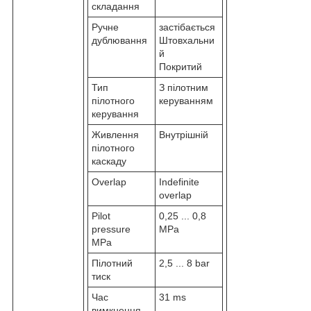
складання
Ручне
застібається
дублювання
Штовхальни
й
Покритий
Тип
З пілотним
пілотного
керуванням
керування
Живлення
Внутрішній
пілотного
каскаду
Overlap
Indefinite
overlap
Pilot
0,25 ... 0,8
pressure
MPa
MPa
Пілотний
2,5 ... 8 bar
тиск
Час
31 ms
вимкнення