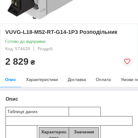
VUVG-L18-M52-RT-G14-1P3 Розподільник
Готово до відправки
Код: 574428
Роздріб
2 829
₴
Опис
Характеристики
Доставка
Оплата
Умови п
Опис
Таблиця даних
Характерис
Значення
тика