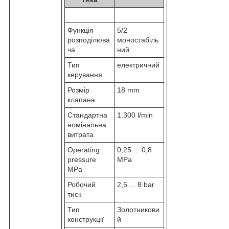
Функція
5/2
розподілюва
моностабіль
ча
ний
Тип
електричний
керування
Розмір
18 mm
клапана
Стандартна
1.300 l/min
номінальна
витрата
Operating
0,25 ... 0,8
pressure
MPa
MPa
Робочий
2,5 ... 8 bar
тиск
Тип
Золотникови
конструкції
й