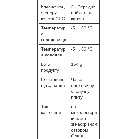
Класифікаці
2 - Середня
я опору
стійкість до
корозії CRC
корозії
Температур
-5 ... 60 °C
а
середовища
Температур
-5 ... 60 °C
а довкілля
Вага
154 g
продукту
Електричне
Через
під'єднання
електричну
сполучну
плиту
Тип
на
кріплення
моколекторн
ій плиті
зі наскрізним
отвором
Опція