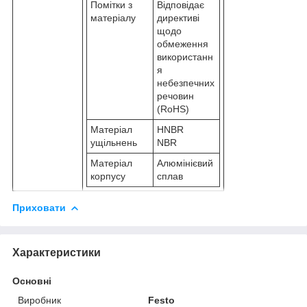
Помітки з
Відповідає
матеріалу
директиві
щодо
обмеження
використанн
я
небезпечних
речовин
(RoHS)
Матеріал
HNBR
ущільнень
NBR
Матеріал
Алюмінієвий
корпусу
сплав
Приховати
Характеристики
Основні
Виробник
Festo