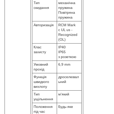
Тип
механічна
скидання
пружина
Повітряна
пружина
Авторизація
RCM Mark
c UL us -
Recognized
(OL)
Клас
IP40
захисту
IP65
з розеткою
Умовний
6,9 mm
прохід
Функція
дроселювал
швидкого
ьний
вихлопу
Тип
м'який
ущільнення
Положення
Будь-яке
під час