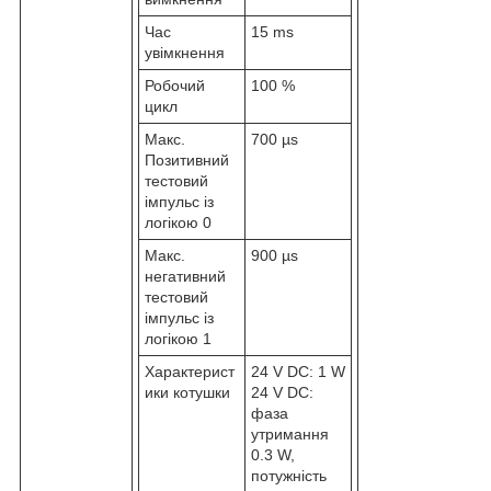
Час
15 ms
увімкнення
Робочий
100 %
цикл
Макс.
700 µs
Позитивний
тестовий
імпульс із
логікою 0
Макс.
900 µs
негативний
тестовий
імпульс із
логікою 1
Характерист
24 V DC: 1 W
ики котушки
24 V DC:
фаза
утримання
0.3 W,
потужність