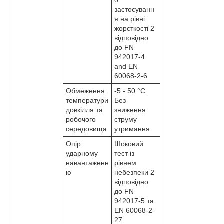
застосуванн
я на рівні
жорсткості 2
відповідно
до FN
942017-4
and EN
60068-2-6
Обмеження
-5 - 50 °C
температури
Без
довкілля та
зниження
робочого
струму
середовища
утримання
Опір
Шоковий
ударному
тест із
навантаженн
рівнем
ю
небезпеки 2
відповідно
до FN
942017-5 та
EN 60068-2-
27