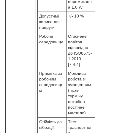
перемиканн
я 1.0 W
Допустимі
+/- 10 %
коливання
напруги
Робоче
Стиснене
середовище
повітря
відповідно
до ISO8573-
1:2010
[7:4:4]
Примітка за
Можлива
робочим
робота зі
середовище
змащенням
м
(після
терміну
потрібен
постійне
мастило)
Стійкість до
Тест
вібрації
траспортног
о